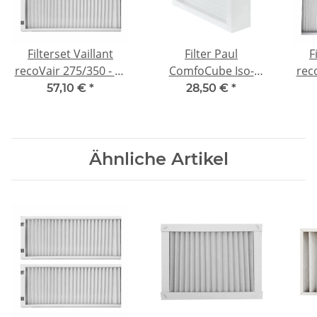
Filterset Vaillant
Filter Paul
F
recoVair 275/350 - 2x
ComfoCube Iso-
rec
G4
Filterbox DN160 - F7
57,10 €
*
28,50 €
*
Ähnliche Artikel