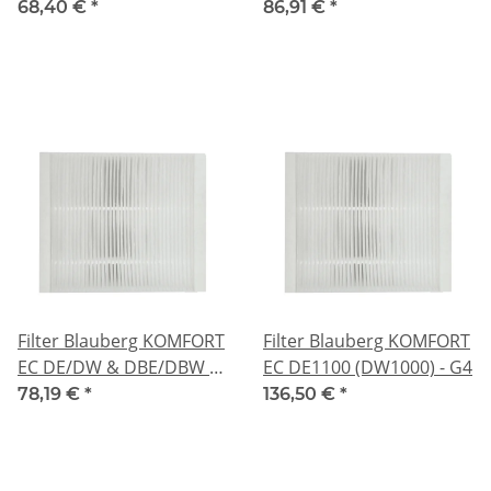
68,40 €
*
86,91 €
*
Filter Blauberg KOMFORT
Filter Blauberg KOMFORT
EC DE/DW & DBE/DBW -
EC DE1100 (DW1000) - G4
G4
78,19 €
*
136,50 €
*