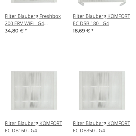
Filter Blauberg Freshbox
Filter Blauberg KOMFORT
200 ERV WiFi - G4
EC D5B 180 - G4
(243x162x20mm)
34,80 €
*
18,69 €
*
Filter Blauberg KOMFORT
Filter Blauberg KOMFORT
EC DB160 - G4
EC DB350 - G4