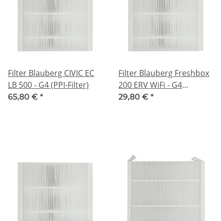
Filter Blauberg CIVIC EC
Filter Blauberg Freshbox
LB 500 - G4 (PPI-Filter)
200 ERV WiFi - G4
(201x162x20mm)
65,80 €
*
29,80 €
*