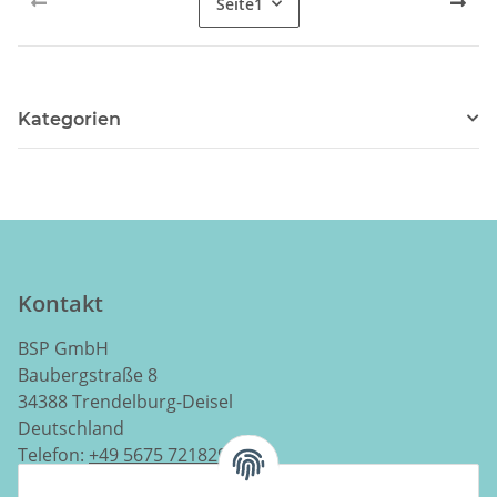
Seite
1
Kategorien
Kontakt
BSP GmbH
Baubergstraße 8
34388 Trendelburg-Deisel
Deutschland
Telefon:
+49 5675 7218290
E-Mail:
info@luftladen.de