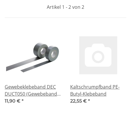
Artikel 1 - 2 von 2
Gewebeklebeband DEC
Kaltschrumpfband PE-
DUCT050 (Gewebeband /
Butyl-Klebeband
Reparaturband)
11,90 €
*
22,55 €
*