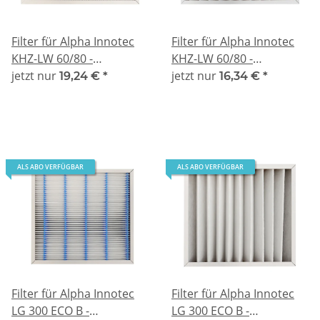
Filter für Alpha Innotec
Filter für Alpha Innotec
KHZ-LW 60/80 -
KHZ-LW 60/80 -
kompatibel F7
jetzt nur
kompatibel G4
jetzt nur
19,24 €
*
16,34 €
*
ALS ABO VERFÜGBAR
ALS ABO VERFÜGBAR
Filter für Alpha Innotec
Filter für Alpha Innotec
LG 300 ECO B -
LG 300 ECO B -