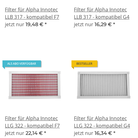
Filter für Alpha Innotec
Filter für Alpha Innotec
LLB 317 - kompatibel F7
LLB 317 - kompatibel G4
jetzt nur
jetzt nur
19,48 €
*
16,29 €
*
ALS ABO VERFÜGBAR
BESTSELLER
Filter für Alpha Innotec
Filter für Alpha Innotec
LLG 322 - kompatibel F7
LLG 322 - kompatibel G4
jetzt nur
jetzt nur
22,14 €
*
16,34 €
*