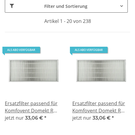
Filter und Sortierung
Artikel 1 - 20 von 238
ALS ABO VERFÜGBAR
ALS ABO VERFÜGBAR
Ersatzfilter passend für
Ersatzfilter passend für
Komfovent Domekt R
Komfovent Domekt R
190/200 V C4 - M5
jetzt nur
190/200 V C4 - M5
jetzt nur
33,06 €
*
33,06 €
*