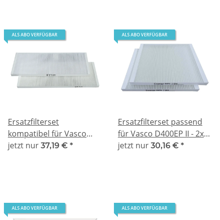
ALS ABO VERFÜGBAR
ALS ABO VERFÜGBAR
Ersatzfilterset
Ersatzfilterset passend
kompatibel für Vasco
für Vasco D400EP II - 2x
X350/500 - F7/G4
jetzt nur
G4
jetzt nur
37,19 €
*
30,16 €
*
ALS ABO VERFÜGBAR
ALS ABO VERFÜGBAR