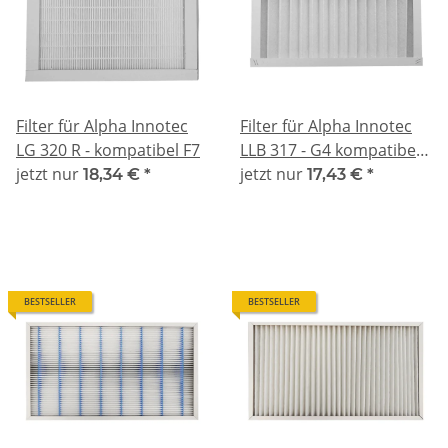
Filter für Alpha Innotec
Filter für Alpha Innotec
LG 320 R - kompatibel F7
LLB 317 - G4 kompatibel
jetzt nur
(48mm)
jetzt nur
18,34 €
*
17,43 €
*
BESTSELLER
BESTSELLER