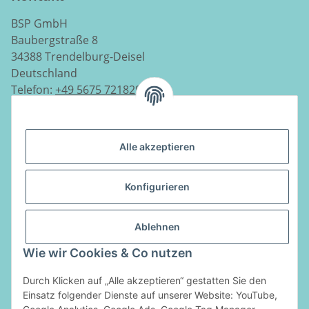
BSP GmbH
Baubergstraße 8
34388 Trendelburg-Deisel
Deutschland
Telefon:
+49 5675 7218290
E-Mail:
info@luftladen.de
Alle akzeptieren
Informationen
Konfigurieren
Gesetzliche Informationen
Ablehnen
Vertrag widerrufen
Wie wir Cookies & Co nutzen
Zahlungsarten
Durch Klicken auf „Alle akzeptieren“ gestatten Sie den
Einsatz folgender Dienste auf unserer Website: YouTube,