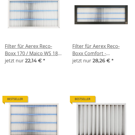
Filter für Aerex Reco-
Filter für Aerex Reco-
Boxx 170 / Maico WS 180
Boxx Comfort -
- kompatibel F7
jetzt nur
kompatibel F7
jetzt nur
22,14 €
*
28,26 €
*
BESTSELLER
BESTSELLER