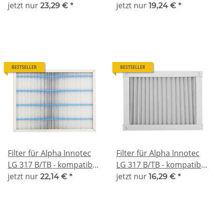
kompatibel F7
jetzt nur
kompatibel G4
jetzt nur
23,29 €
*
19,24 €
*
BESTSELLER
BESTSELLER
Filter für Alpha Innotec
Filter für Alpha Innotec
LG 317 B/TB - kompatibel
LG 317 B/TB - kompatibel
F7
jetzt nur
G4
jetzt nur
22,14 €
*
16,29 €
*