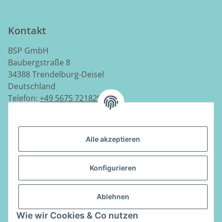
Kontakt
BSP GmbH
Baubergstraße 8
34388 Trendelburg-Deisel
Deutschland
Telefon:
+49 5675 7218290
E-Mail:
info@luftladen.de
Alle akzeptieren
Informationen
Konfigurieren
Gesetzliche Informationen
Ablehnen
Vertrag widerrufen
Wie wir Cookies & Co nutzen