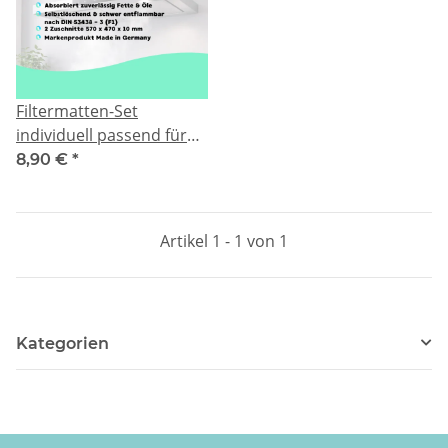
Filtermatten-Set
individuell passend für
Dunstabzugshauben -
8,90 €
*
zuschneidbar -
Dunstabzugsfiltereinlage,
Fettfilter für
Artikel 1 - 1 von 1
Dunstabzugshauben
Vlies ISO Coarse 50%,
570x470x10mm
Kategorien