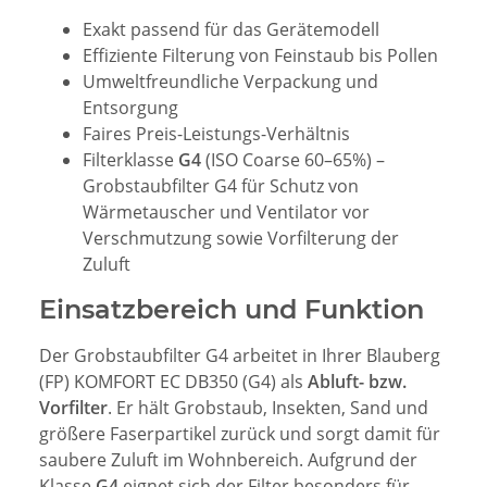
Exakt passend für das Gerätemodell
Effiziente Filterung von Feinstaub bis Pollen
Umweltfreundliche Verpackung und
Entsorgung
Faires Preis-Leistungs-Verhältnis
Filterklasse
G4
(ISO Coarse 60–65%) –
Grobstaubfilter G4 für Schutz von
Wärmetauscher und Ventilator vor
Verschmutzung sowie Vorfilterung der
Zuluft
Einsatzbereich und Funktion
Der Grobstaubfilter G4 arbeitet in Ihrer Blauberg
(FP) KOMFORT EC DB350 (G4) als
Abluft- bzw.
Vorfilter
. Er hält Grobstaub, Insekten, Sand und
größere Faserpartikel zurück und sorgt damit für
saubere Zuluft im Wohnbereich. Aufgrund der
Klasse
G4
eignet sich der Filter besonders für