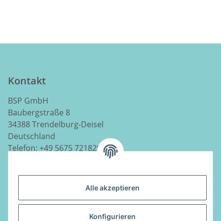
Kontakt
BSP GmbH
Baubergstraße 8
34388 Trendelburg-Deisel
Deutschland
Telefon:
+49 5675 7218290
E-Mail:
info@luftladen.de
Alle akzeptieren
Informationen
Konfigurieren