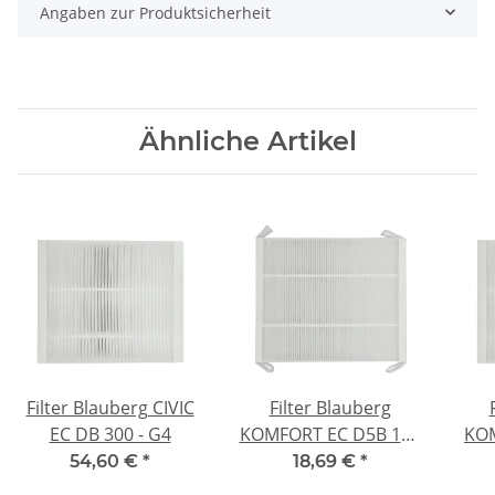
Angaben zur Produktsicherheit
Ähnliche Artikel
Filter Blauberg CIVIC
Filter Blauberg
EC DB 300 - G4
KOMFORT EC D5B 180
KOM
- G4
54,60 €
*
18,69 €
*