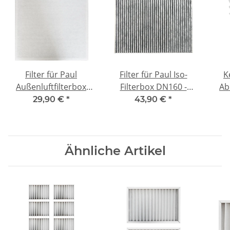
Filter für Paul
Filter für Paul Iso-
K
Außenluftfilterbox
Filterbox DN160 -
Ab
Typ E - kompatibel
kompatibel
d=1
29,90 €
*
43,90 €
*
G4/G2
Aktivkohlefilter AK
Ähnliche Artikel