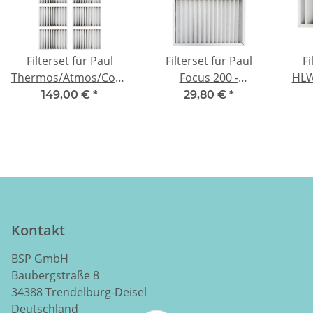
Filterset für Paul
Filterset für Paul
Fi
Thermos/Atmos/Compakt/Iso-
Focus 200 -
HLW
Filterbox DN160 -
kompatibel 2x G4
149,00 €
*
29,80 €
*
kompatibel 10x G4
Kontakt
BSP GmbH
Baubergstraße 8
34388 Trendelburg-Deisel
Deutschland