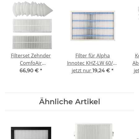
Filterset Zehnder
Filter für Alpha
K
ComfoAir
Innotec KHZ-LW 60/80
Ab
Q350/450/600 - F7/G4
jetzt nur
- kompatibel F7
d=1
je
66,90 €
*
19,24 €
*
+ 10x G3
Ähnliche Artikel