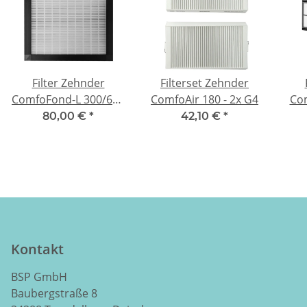
Filter Zehnder
Filterset Zehnder
ComfoFond-L 300/600
ComfoAir 180 - 2x G4
Co
- G4
3
80,00 €
*
42,10 €
*
Kontakt
BSP GmbH
Baubergstraße 8