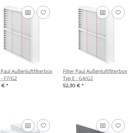
r Paul Außenluftfilterbox
Filter Paul Außenluftfilterbox
 - F7/G2
Typ E - G4/G2
0 €
*
52,30 €
*