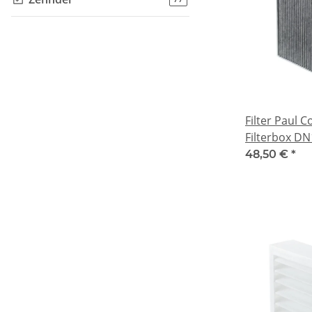
Filter Paul 
Filterbox DN
48,50 €
*