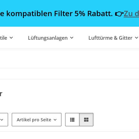
le kompatiblen Filter 5% Rabatt. 👉
Zu d
tile
Lüftungsanlagen
Lufttürme & Gitter
r
Artikel pro Seite