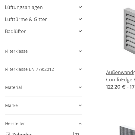
Lüftungsanlagen
Lufttürme & Gitter
Badlüfter
Filterklasse
Filterklasse EN 779:2012
Außenwandgi
ComfoEdge E
122,20 € -
1
Material
Marke
Hersteller
Zehnder
Artikel gefunden
77