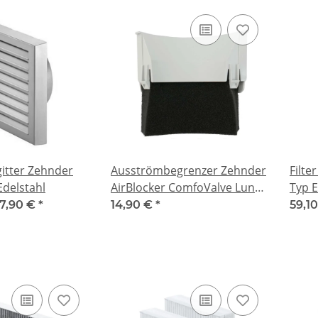
tter Zehnder
Ausströmbegrenzer Zehnder
Filte
delstahl
AirBlocker ComfoValve Luna
Typ E
S125
77,90 €
*
14,90 €
*
59,1