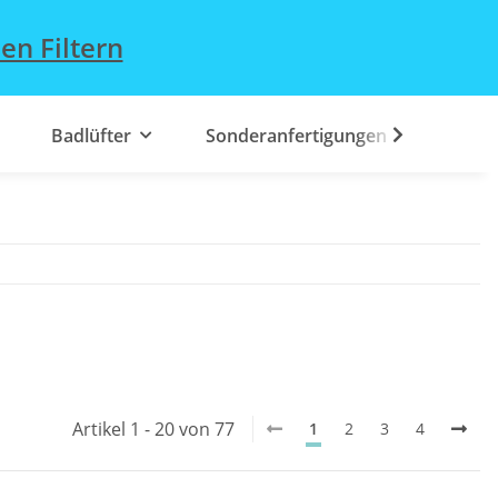
en Filtern
Badlüfter
Sonderanfertigungen
Artikel 1 - 20 von 77
1
2
3
4