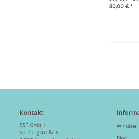
80,00 €
*
Kontakt
Inform
BSP GmbH
Wir über
Baubergstraße 8
Blog