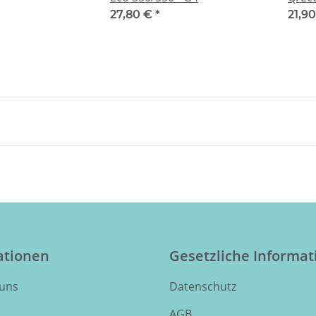
27,80 €
*
21,9
ationen
Gesetzliche Informa
 uns
Datenschutz
AGB