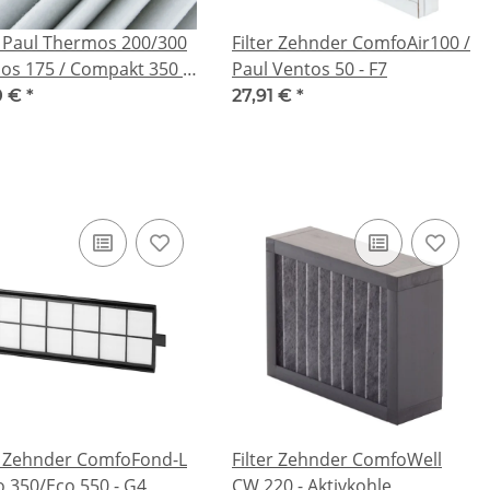
r Paul Thermos 200/300
Filter Zehnder ComfoAir100 /
os 175 / Compakt 350 -
Paul Ventos 50 - F7
0 €
*
27,91 €
*
er Zehnder ComfoFond-L
Filter Zehnder ComfoWell
 350/Eco 550 - G4
CW 220 - Aktivkohle