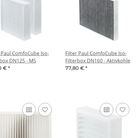
r Paul ComfoCube Iso-
Filter Paul ComfoCube Iso-
rbox DN125 - M5
Filterbox DN160 - Aktivkohle
0 €
*
77,80 €
*