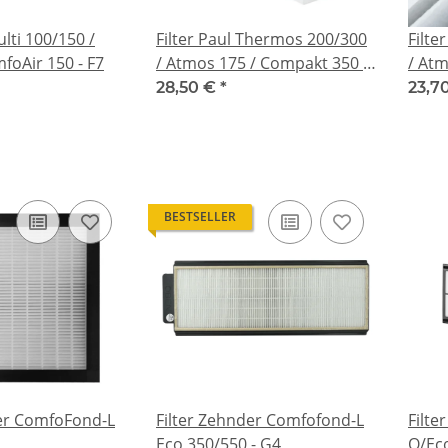
ulti 100/150 /
Filter Paul Thermos 200/300
Filte
oAir 150 - F7
/ Atmos 175 / Compakt 350 -
/ Atm
F7
G4
28,50 €
*
23,7
BESTSELLER
der ComfoFond-L
Filter Zehnder Comfofond-L
Filt
Eco 350/550 - G4
Q/Eco