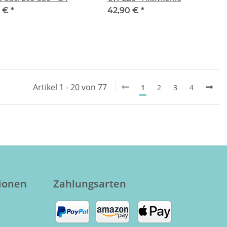
0 €
*
42,90 €
*
Artikel 1 - 20 von 77
1
2
3
4
tionen
Zahlungsarten