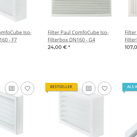
ComfoCube Iso-
Filter Paul ComfoCube Iso-
Filte
160 - F7
Filterbox DN160 - G4
Filte
24,00 €
*
107,
BESTSELLER
ALS 