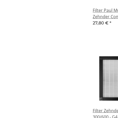
Filter Paul M
Zehnder Comf
27,80 €
*
Filter Zehn
300/600 - G4