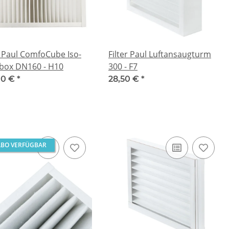
r Paul ComfoCube Iso-
Filter Paul Luftansaugturm
rbox DN160 - H10
300 - F7
00 €
*
28,50 €
*
ABO VERFÜGBAR