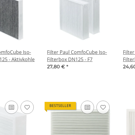
ComfoCube Iso-
Filter Paul ComfoCube Iso-
Filte
125 - Aktivkohle
Filterbox DN125 - F7
Filte
27,80 €
*
24,6
BESTSELLER