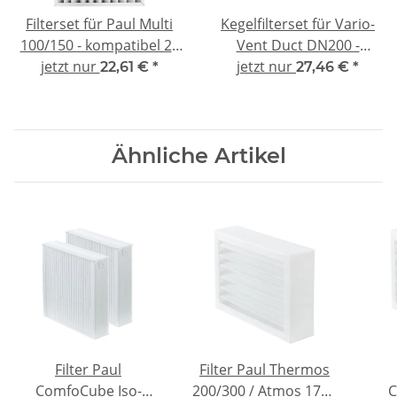
Filterset für Paul Multi
Kegelfilterset für Vario-
100/150 - kompatibel 2x
Vent Duct DN200 -
jetzt nur
G4
jetzt nur
kompatibel 2x G4
22,61 €
*
27,46 €
*
Ähnliche Artikel
Filter Paul
Filter Paul Thermos
ComfoCube Iso-
200/300 / Atmos 175 /
C