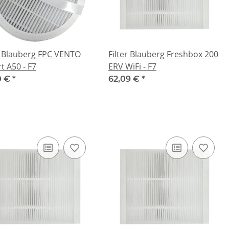
r Blauberg FPC VENTO
Filter Blauberg Freshbox 200
t A50 - F7
ERV WiFi - F7
0 €
*
62,09 €
*