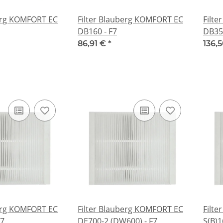
berg KOMFORT EC
Filter Blauberg KOMFORT EC
Filt
DB160 - F7
DB350
86,91 €
*
136,
berg KOMFORT EC
Filter Blauberg KOMFORT EC
Filt
F7
DE700-2 (DW600) - F7
S(B)1