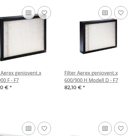
r Aerex geniovent.x
Filter Aerex geniovent.x
00 F - F7
600/900 H Modell D - F7
80 €
*
82,10 €
*