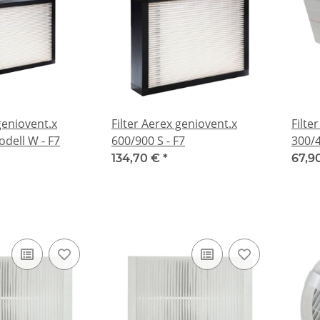
geniovent.x
Filter Aerex geniovent.x
Filte
dell W - F7
600/900 S - F7
300/4
134,70 €
*
67,9