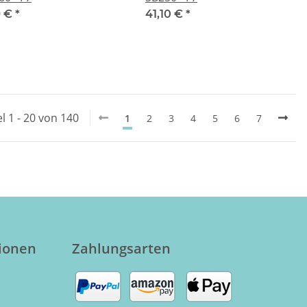
9 €
*
41,10 €
*
el 1 - 20 von 140
1
2
3
4
5
6
7
tionen
Zahlungsarten