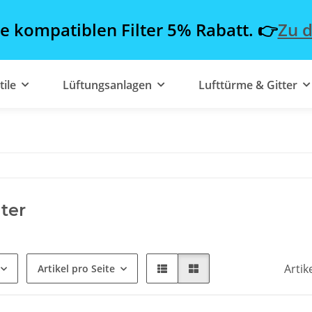
le kompatiblen Filter 5% Rabatt. 👉
Zu d
tile
Lüftungsanlagen
Lufttürme & Gitter
lter
Artik
Artikel pro Seite