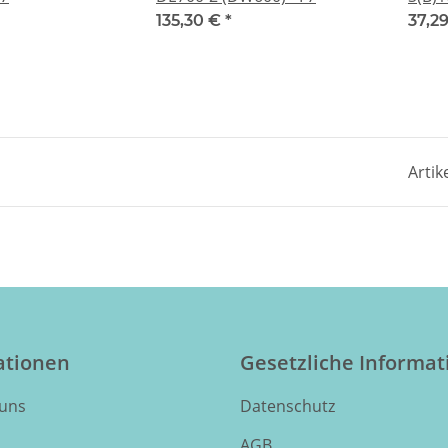
135,30 €
*
37,2
Artik
ationen
Gesetzliche Informa
 uns
Datenschutz
AGB