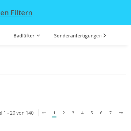
en Filtern
Badlüfter
Sonderanfertigungen
el 1 - 20 von 140
1
2
3
4
5
6
7