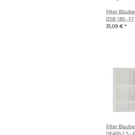
Filter Blau
D5B 180 - F7
31,09 €
*
Filter Blau
DE400-1.5 - 