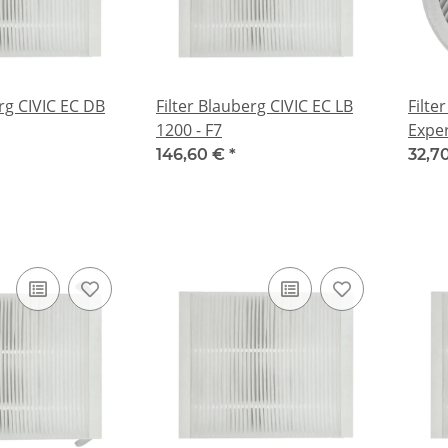
erg CIVIC EC DB
Filter Blauberg CIVIC EC LB
Filte
1200 - F7
Exper
146,60 €
*
32,7