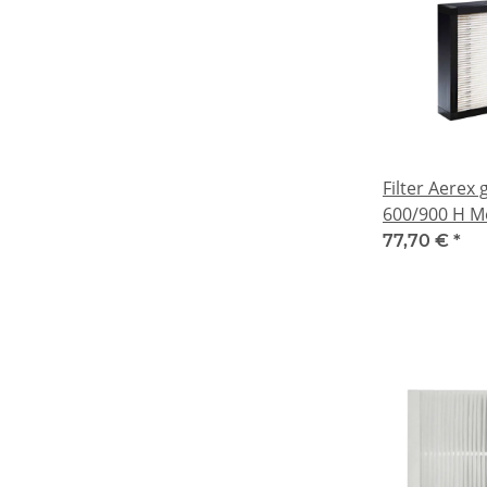
Filter Aerex 
600/900 H Mo
77,70 €
*