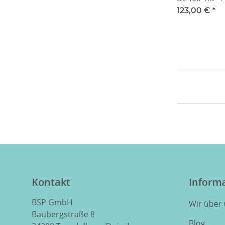
123,00 €
*
Kontakt
Inform
BSP GmbH
Wir über
Baubergstraße 8
Blog