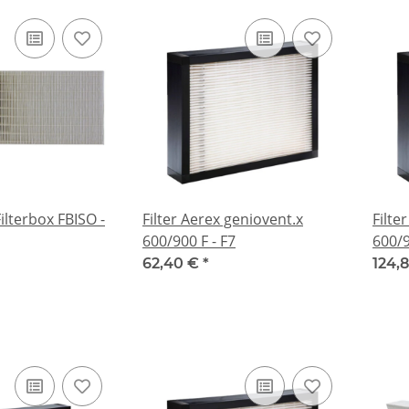
Filterbox FBISO -
Filter Aerex geniovent.x
Filte
600/900 F - F7
600/9
62,40 €
*
124,