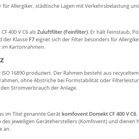
r für Allergiker, städtische Lagen mit Verkehrsbelastung u
 CF 400 V C6 als
Zuluftfilter (Feinfilter)
. Er hält Feinstaub, P
d der Klasse
F7
eignet sich der Filter besonders für Allergi
er im Kartonrahmen
.
z
N ISO 16890 produziert. Der Rahmen besteht aus recyceltem 
ahmen, ohne Abstriche bei Formstabilität oder Filterleistu
t den Stromverbrauch der Anlage.
das im Titel genannte Gerät
komfovent Domekt CF 400 V C6
.
s jeweiligen Geräteherstellers (Komfovent) und dienen hie
e an.