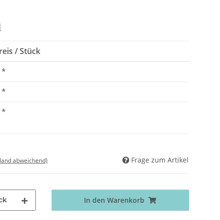
d
eis / Stück
*
*
*
Frage zum Artikel
sland abweichend)
ck
In den Warenkorb