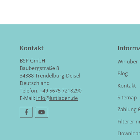
Kontakt
Inform
BSP GmbH
Wir über
Baubergstraße 8
Blog
34388 Trendelburg-Deisel
Deutschland
Kontakt
Telefon:
+49 5675 7218290
Sitemap
E-Mail:
info@luftladen.de
Zahlung 
Filtereri
Downloa