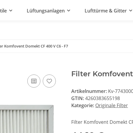
tile
Lüftungsanlagen
Lufttürme & Gitter
ter Komfovent Domekt CF 400 V C6 - F7
Filter Komfoven
Artikelnummer:
Kv-774300
GTIN:
4260383655198
Kategorie:
Originale Filter
Filter Komfovent Domekt CF