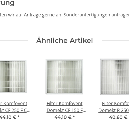
rung
ten wir auf Anfrage gerne an.
Sonderanfertigungen anfrage
Ähnliche Artikel
ter Komfovent
Filter Komfovent
Filter Komfo
t CF 250 F C6 -
Domekt CF 150 F
Domekt R 250 
F7
C6M / 200 F C8 - F7
F7
44,10 €
*
44,10 €
*
40,60 €