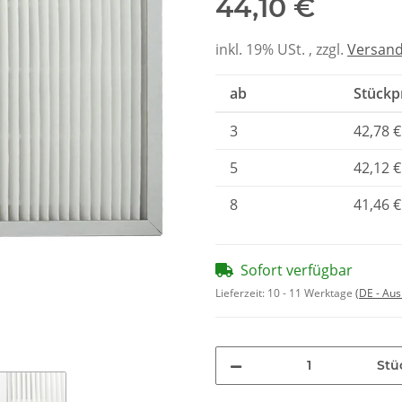
44,10 €
inkl. 19% USt. , zzgl.
Versan
ab
Stückpr
3
42,78 €
5
42,12 €
8
41,46 €
Sofort verfügbar
Lieferzeit:
10 - 11 Werktage
(DE - Au
Stü