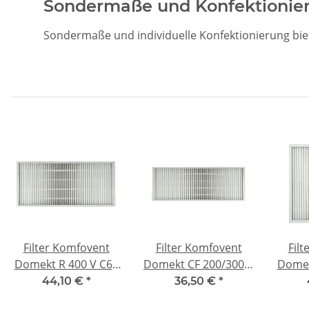
Sondermaße und Konfektionie
Sondermaße und individuelle Konfektionierung bie
Filter Komfovent
Filter Komfovent
Fil
Domekt R 400 V C6 -
Domekt CF 200/300 V
Domek
F7
C6M - F7
44,10 €
*
36,50 €
*