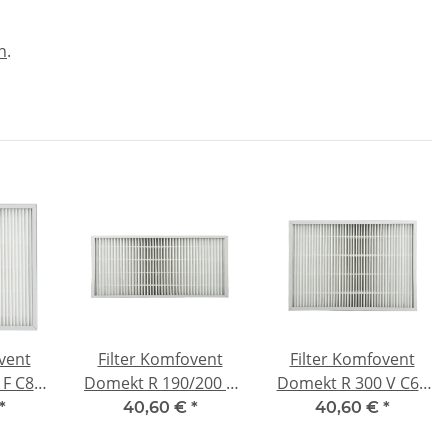
n
.
vent
Filter Komfovent
Filter Komfovent
F C8 -
Domekt R 190/200 V
Domekt R 300 V C6 -
C4 - F7
F7
*
40,60 €
*
40,60 €
*