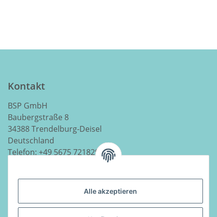
Kontakt
BSP GmbH
Baubergstraße 8
34388 Trendelburg-Deisel
Deutschland
Telefon:
+49 5675 7218290
E-Mail:
info@luftladen.de
Alle akzeptieren
Informationen