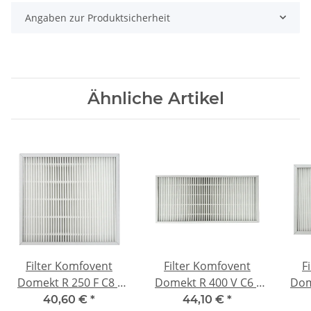
Angaben zur Produktsicherheit
Ähnliche Artikel
Filter Komfovent
Filter Komfovent
F
Domekt R 250 F C8 -
Domekt R 400 V C6 -
Dom
F7
F7
40,60 €
*
44,10 €
*