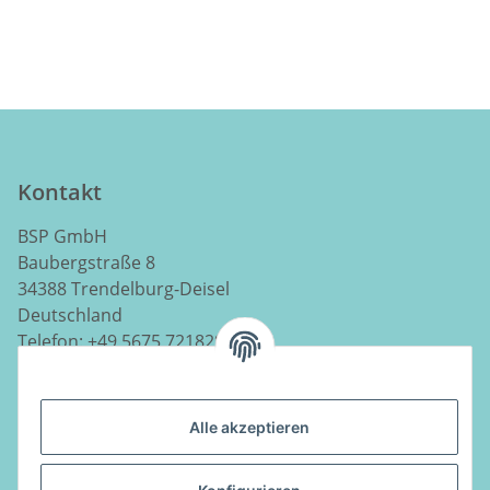
Kontakt
BSP GmbH
Baubergstraße 8
34388 Trendelburg-Deisel
Deutschland
Telefon:
+49 5675 7218290
E-Mail:
info@luftladen.de
Alle akzeptieren
Informationen