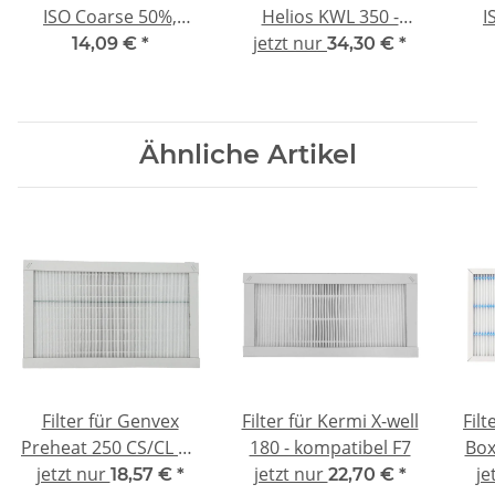
ISO Coarse 50%,
Helios KWL 350 -
I
d=20mm, blau-weiß,
jetzt nur
kompatibel F7
14,09 €
*
34,30 €
*
1m²
Ähnliche Artikel
Filter für Genvex
Filter für Kermi X-well
Filt
Preheat 250 CS/CL A -
180 - kompatibel F7
Box
jetzt nur
kompatibel F7
jetzt nur
180
je
18,57 €
*
22,70 €
*