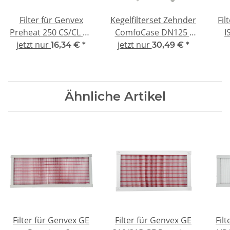
Filter für Genvex
Kegelfilterset Zehnder
Fil
Preheat 250 CS/CL A -
ComfoCase DN125 -
I
jetzt nur
kompatibel G4
jetzt nur
10x G3
16,34 €
*
30,49 €
*
Ähnliche Artikel
Filter für Genvex GE
Filter für Genvex GE
Fil