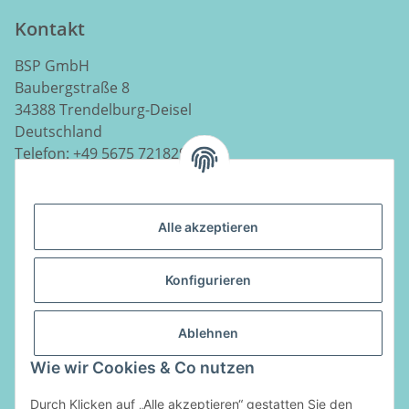
Kontakt
BSP GmbH
Baubergstraße 8
34388 Trendelburg-Deisel
Deutschland
Telefon:
+49 5675 7218290
E-Mail:
info@luftladen.de
Alle akzeptieren
Informationen
Konfigurieren
Gesetzliche Informationen
Ablehnen
Vertrag widerrufen
Wie wir Cookies & Co nutzen
Zahlungsarten
Durch Klicken auf „Alle akzeptieren“ gestatten Sie den