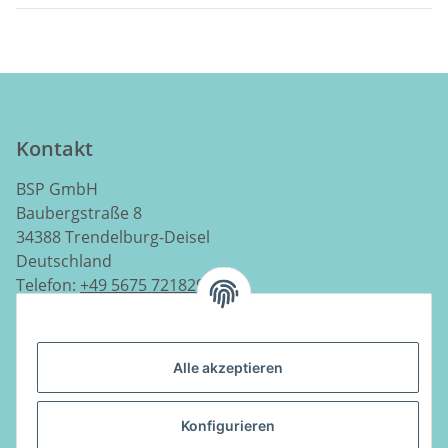
Kontakt
BSP GmbH
Baubergstraße 8
34388 Trendelburg-Deisel
Deutschland
Telefon:
+49 5675 7218290
E-Mail:
info@luftladen.de
Alle akzeptieren
Informationen
Konfigurieren