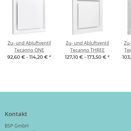
Zu- und Abluftventil
Zu- und Abluftventil
Zu-
Tecanno ONE
Tecanno THREE
Te
92,60 € -
114,20 €
*
127,10 € -
173,50 €
*
103
Kontakt
BSP GmbH