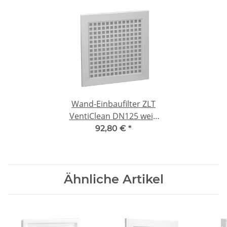
Wand-Einbaufilter ZLT
VentiClean DN125 weiß
Alu-Filter
92,80 €
*
Ähnliche Artikel