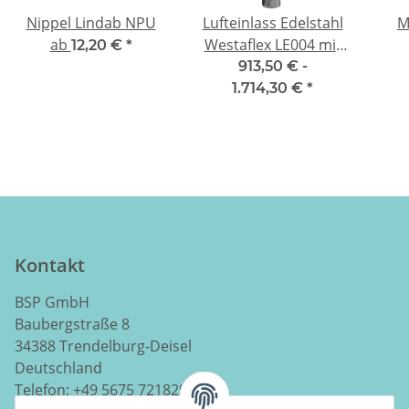
Nippel Lindab NPU
Lufteinlass Edelstahl
M
ab
Westaflex LE004 mit
12,20 €
*
Filter
913,50 € -
1.714,30 €
*
Kontakt
BSP GmbH
Baubergstraße 8
34388 Trendelburg-Deisel
Deutschland
Telefon:
+49 5675 7218290