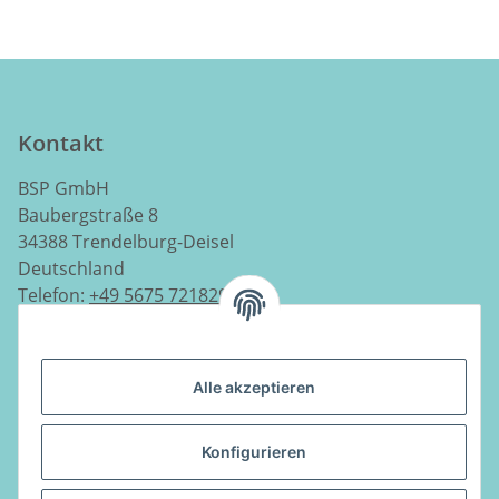
Kontakt
BSP GmbH
Baubergstraße 8
34388 Trendelburg-Deisel
Deutschland
Telefon:
+49 5675 7218290
E-Mail:
info@luftladen.de
Alle akzeptieren
Informationen
Konfigurieren
Gesetzliche Informationen