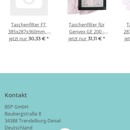
Taschenfilter F7,
Taschenfilter für
T
385x287x360mm, 4
Genvex GE 200 -
28
jetzt nur
Taschen,
jetzt nur
kompatibel F7
je
30,33 €
*
31,11 €
*
Kunststoffrahmen
Ku
25mm
Kontakt
BSP GmbH
Baubergstraße 8
34388 Trendelburg-Deisel
Deutschland