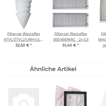
Filterset Westaflex
Filterset Westaflex
Fi
ATVL/ZTVL2/URH/ULC/ULA-
300/400WAC - 2x G3
WAC 
E DN125 - 5x G4
j
32,50 €
*
51,40 €
*
Ähnliche Artikel