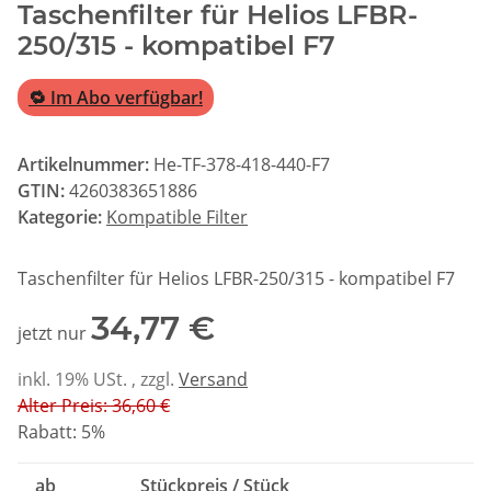
Taschenfilter für Helios LFBR-
250/315 - kompatibel F7
🔁 Im Abo verfügbar!
Artikelnummer:
He-TF-378-418-440-F7
GTIN:
4260383651886
Kategorie:
Kompatible Filter
Taschenfilter für Helios LFBR-250/315 - kompatibel F7
34,77 €
jetzt nur
inkl. 19% USt. , zzgl.
Versand
Alter Preis: 36,60 €
Rabatt:
5%
ab
Stückpreis / Stück