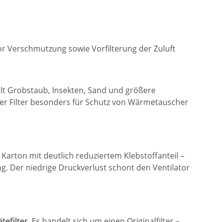
or Verschmutzung sowie Vorfilterung der Zuluft
ält Grobstaub, Insekten, Sand und größere
der Filter besonders für Schutz von Wärmetauscher
Karton mit deutlich reduziertem Klebstoffanteil –
ng. Der niedrige Druckverlust schont den Ventilator
tefilter
. Es handelt sich um einen Originalfilter –