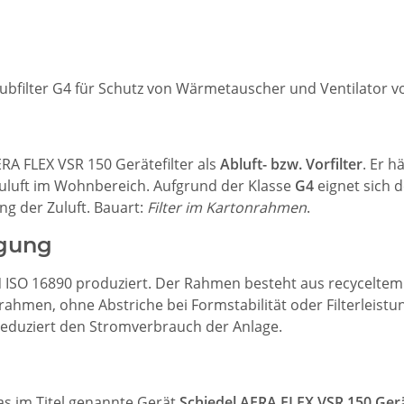
bfilter G4 für Schutz von Wärmetauscher und Ventilator v
ERA FLEX VSR 150 Gerätefilter als
Abluft- bzw. Vorfilter
. Er h
Zuluft im Wohnbereich. Aufgrund der Klasse
G4
eignet sich 
ng der Zuluft. Bauart:
Filter im Kartonrahmen
.
igung
N ISO 16890 produziert. Der Rahmen besteht aus recyceltem 
ahmen, ohne Abstriche bei Formstabilität oder Filterleistu
 reduziert den Stromverbrauch der Anlage.
das im Titel genannte Gerät
Schiedel AERA FLEX VSR 150 Gerä