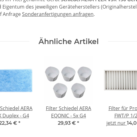
igentum des jeweiligen Geräteherstellers (Originalherstell
uf Anfrage
Sonderanfertigungen anfragen
.
Ähnliche Artikel
r Schiedel AERA
Filter Schiedel AERA
Filter für P
X Duplex - G4
EQONIC - 5x G4
FWT/P 1/2
jetzt nur
kompatibel
22,34 €
*
29,93 €
*
14,