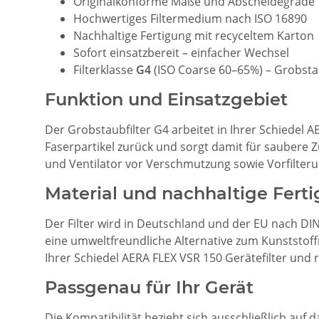
Originalkonforme Maße und Abscheidegrade
Hochwertiges Filtermedium nach ISO 16890
Nachhaltige Fertigung mit recyceltem Karton
Sofort einsatzbereit – einfacher Wechsel
Filterklasse
G4
(ISO Coarse 60–65%) – Grobstau
Funktion und Einsatzgebiet
Der Grobstaubfilter G4 arbeitet in Ihrer Schiedel A
Faserpartikel zurück und sorgt damit für saubere 
und Ventilator vor Verschmutzung sowie Vorfilteru
Material und nachhaltige Fert
Der Filter wird in Deutschland und der EU nach DI
eine umweltfreundliche Alternative zum Kunststoffr
Ihrer Schiedel AERA FLEX VSR 150 Gerätefilter und
Passgenau für Ihr Gerät
Die Kompatibilität bezieht sich ausschließlich auf 