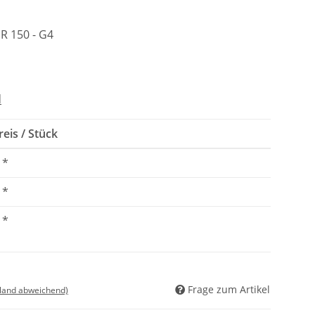
SR 150 - G4
d
eis / Stück
*
*
*
Frage zum Artikel
sland abweichend)