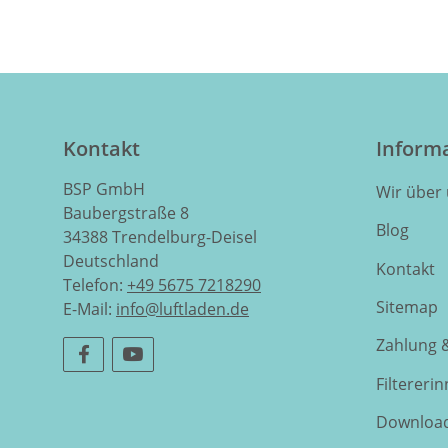
Kontakt
Inform
BSP GmbH
Wir über
Baubergstraße 8
Blog
34388 Trendelburg-Deisel
Deutschland
Kontakt
Telefon:
+49 5675 7218290
Sitemap
E-Mail:
info@luftladen.de
Zahlung 
Filtereri
Downloa