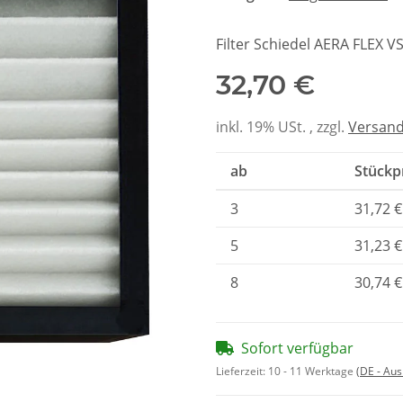
Filter Schiedel AERA FLEX V
32,70 €
inkl. 19% USt. , zzgl.
Versan
ab
Stückpr
3
31,72 €
5
31,23 €
8
30,74 €
Sofort verfügbar
Lieferzeit:
10 - 11 Werktage
(DE - Au