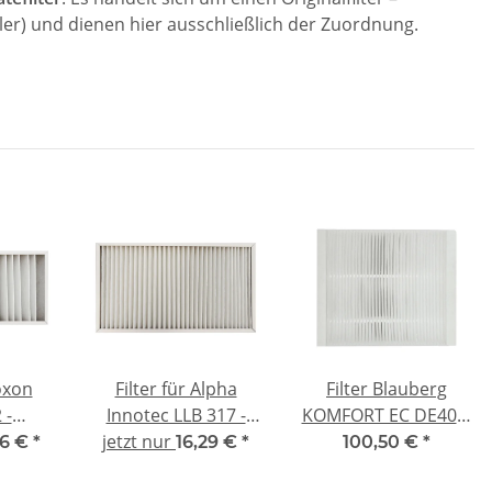
er) und dienen hier ausschließlich der Zuordnung.
roxon
Filter für Alpha
Filter Blauberg
 -
Innotec LLB 317 -
KOMFORT EC DE400-
 G4
jetzt nur
kompatibel G4
1.5 - G4
06 €
*
16,29 €
*
100,50 €
*