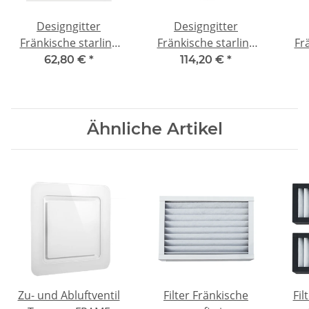
Designgitter
Designgitter
Fränkische starline
Fränkische starline
Fr
PYRAMID COMPACT
SHAPE CIRCLE Glas
62,80 €
*
114,20 €
*
weiß
White Pure
Ede
Ähnliche Artikel
Zu- und Abluftventil
Filter Fränkische
Fil