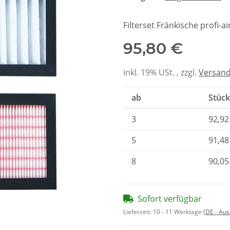
Filterset Fränkische profi-a
95,80 €
inkl. 19% USt. , zzgl.
Versan
ab
Stück
3
92,92
5
91,48
8
90,05
Sofort verfügbar
Lieferzeit:
10 - 11 Werktage
(DE - Au