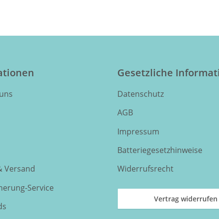
x G4 Kegelfilt
Abluftvent
ationen
Gesetzliche Informa
 uns
Datenschutz
AGB
Impressum
Batteriegesetzhinweise
& Versand
Widerrufsrecht
nnerung-Service
Vertrag widerrufen
ds