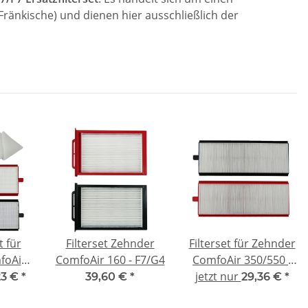
Fränkische) und dienen hier ausschließlich der
 für
Filterset Zehnder
Filterset für Zehnder
foAir
ComfoAir 160 - F7/G4
ComfoAir 350/550 -
atibel
jetzt nur
kompatibel F7/G4
23 €
*
39,60 €
*
29,36 €
*
m + 10
Premium