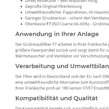
Direkt einsetzbar – kein Anpassen nötig
Geprüfte Original-Filterleistung
Umweltfreundlicher Papprahmen, im Hausmü
Geringer Druckverlust – schont den Ventilato
Filterklasse
F7
(ISO Coarse 60–65%) – Grobstau
Anwendung in Ihrer Anlage
Der Grobstaubfilter F7 arbeitet in Ihrer Fränkische p
größere Faserpartikel zurück und sorgt damit für 
Wärmetauscher und Ventilator vor Verschmutzung s
Verarbeitung und Umweltbilan
Der Filter wird in Deutschland und der EU nach DI
eine umweltfreundliche Alternative zum Kunststoffr
Ihrer Fränkische profi-air 180 sensor F7/F7 Ersatzf
Kompatibilität und Qualität
Die Kompatibilität bezieht sich ausschließlich auf 