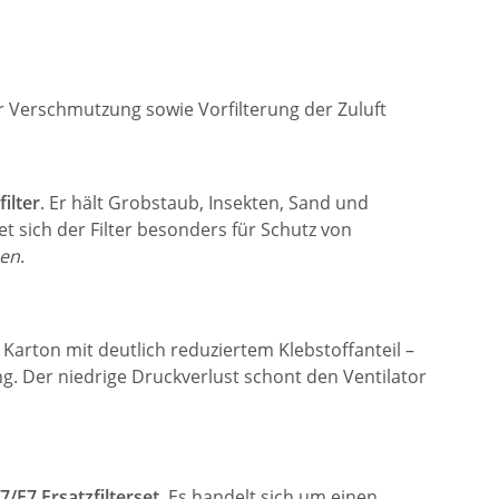
r Verschmutzung sowie Vorfilterung der Zuluft
filter
. Er hält Grobstaub, Insekten, Sand und
t sich der Filter besonders für Schutz von
men
.
Karton mit deutlich reduziertem Klebstoffanteil –
ng. Der niedrige Druckverlust schont den Ventilator
7/F7 Ersatzfilterset
. Es handelt sich um einen