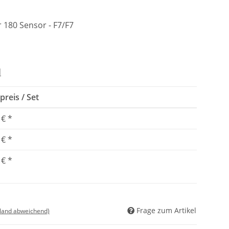
ir 180 Sensor - F7/F7
d
preis / Set
 €
*
 €
*
 €
*
Frage zum Artikel
sland abweichend)