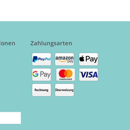
er für
ile
tionen
Zahlungsarten