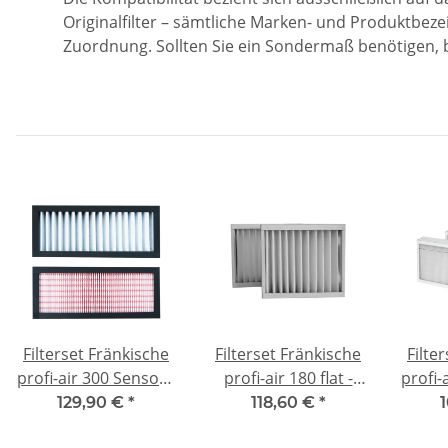
Originalfilter – sämtliche Marken- und Produktbeze
Zuordnung. Sollten Sie ein Sondermaß benötigen, b
Filterset Fränkische
Filterset Fränkische
Filte
profi-air 300 Sensor -
profi-air 180 flat -
profi-
F7/G4
F7/G4
129,90 €
*
118,60 €
*