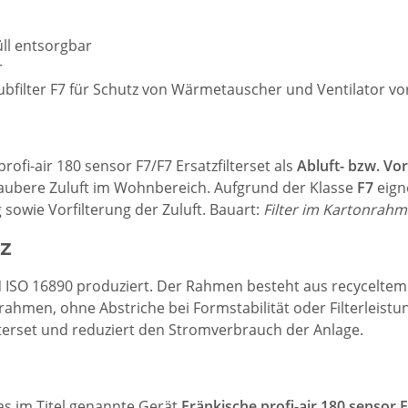
ll entsorgbar
r
bfilter F7 für Schutz von Wärmetauscher und Ventilator vo
rofi-air 180 sensor F7/F7 Ersatzfilterset als
Abluft- bzw. Vor
saubere Zuluft im Wohnbereich. Aufgrund der Klasse
F7
eigne
owie Vorfilterung der Zuluft. Bauart:
Filter im Kartonrah
z
N ISO 16890 produziert. Der Rahmen besteht aus recyceltem 
ahmen, ohne Abstriche bei Formstabilität oder Filterleistu
ilterset und reduziert den Stromverbrauch der Anlage.
das im Titel genannte Gerät
Fränkische profi-air 180 sensor F