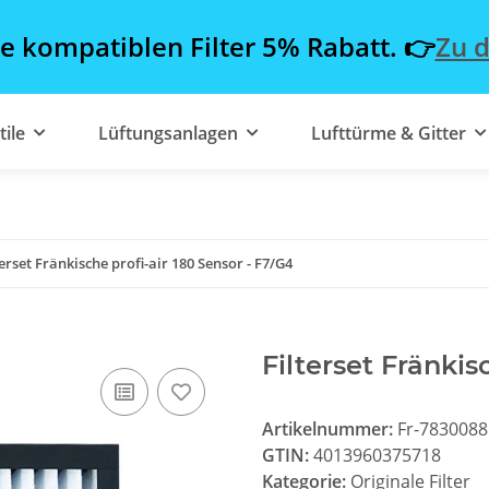
le kompatiblen Filter 5% Rabatt. 👉
Zu d
tile
Lüftungsanlagen
Lufttürme & Gitter
terset Fränkische profi-air 180 Sensor - F7/G4
Filterset Fränkis
Artikelnummer:
Fr-7830088
GTIN:
4013960375718
Kategorie:
Originale Filter