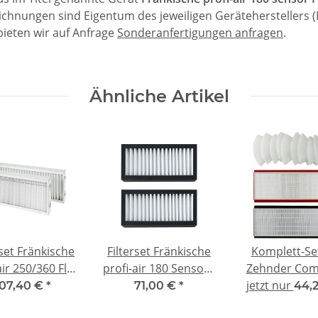
ichnungen sind Eigentum des jeweiligen Geräteherstellers (
ieten wir auf Anfrage
Sonderanfertigungen anfragen
.
Ähnliche Artikel
rset Fränkische
Filterset Fränkische
Komplett-Set
air 250/360 Flex
profi-air 180 Sensor -
Zehnder Com
- F7/G4
2x G4
350/550 - komp
jetzt nur
107,40 €
*
71,00 €
*
44,
F7/G4 Premiu