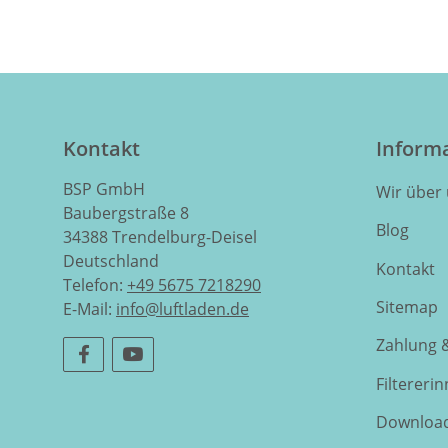
Kontakt
Inform
BSP GmbH
Wir über
Baubergstraße 8
Blog
34388 Trendelburg-Deisel
Deutschland
Kontakt
Telefon:
+49 5675 7218290
Sitemap
E-Mail:
info@luftladen.de
Zahlung 
Filtereri
Downloa