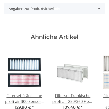
Angaben zur Produktsicherheit
Ähnliche Artikel
Filterset Fränkische
Filterset Fränkische
Fil
profi-air 300 Sensor -
profi-air 250/360 Flex -
F7/G4
F7/G4
je
ko
129,90 €
*
107,40 €
*