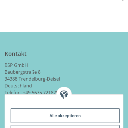
Kontakt
BSP GmbH
Baubergstraße 8
34388 Trendelburg-Deisel
Deutschland
Telefon:
+49 5675 7218290
E-Mail:
info@luftladen.de
Alle akzeptieren
Informationen