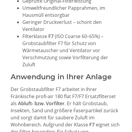
Geprüfte Original-Filterleistung
Umweltfreundlicher Papprahmen, im
Hausmüll entsorgbar
Geringer Druckverlust – schont den
Ventilator
Filterklasse
F7
(ISO Coarse 60–65%) –
Grobstaubfilter F7 für Schutz von
Wärmetauscher und Ventilator vor
Verschmutzung sowie Vorfilterung der
Zuluft
Anwendung in Ihrer Anlage
Der Grobstaubfilter F7 arbeitet in Ihrer
Fränkische profi-air 180 flat F7/F7 Ersatzfilterset
als
Abluft- bzw. Vorfilter
. Er hält Grobstaub,
Insekten, Sand und größere Faserpartikel zurück
und sorgt damit für saubere Zuluft im
Wohnbereich. Aufgrund der Klasse
F7
eignet sich
der Filter besonders für Schutz von