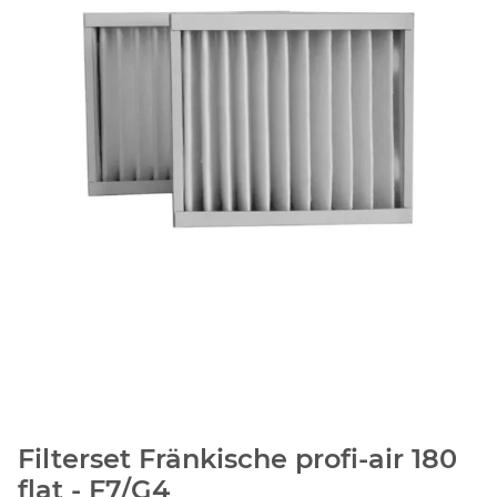
Filterset Fränkische profi-air 180
flat - F7/G4