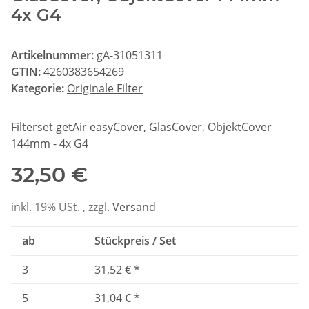
4x G4
Artikelnummer:
gA-31051311
GTIN:
4260383654269
Kategorie:
Originale Filter
Filterset getAir easyCover, GlasCover, ObjektCover
144mm - 4x G4
32,50 €
inkl. 19% USt. , zzgl.
Versand
ab
Stückpreis / Set
3
31,52 €
*
5
31,04 €
*