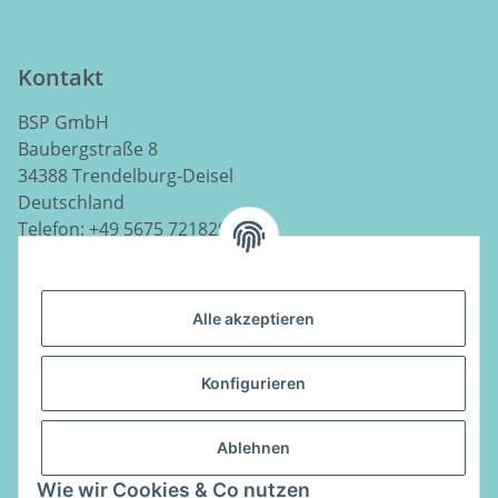
Kontakt
BSP GmbH
Baubergstraße 8
34388 Trendelburg-Deisel
Deutschland
Telefon:
+49 5675 7218290
E-Mail:
info@luftladen.de
Alle akzeptieren
Informationen
Konfigurieren
Gesetzliche Informationen
Ablehnen
Vertrag widerrufen
Wie wir Cookies & Co nutzen