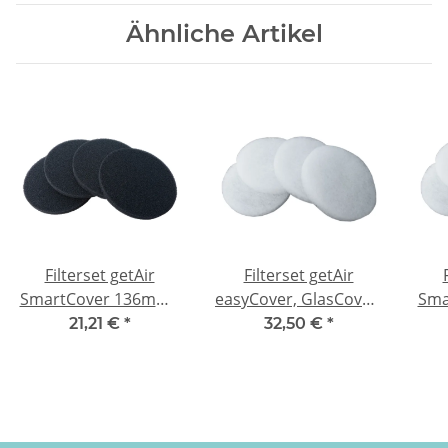
Ähnliche Artikel
Filterset getAir
Filterset getAir
SmartCover 136mm -
easyCover, GlasCover,
Sma
4x G3
ObjektCover 144mm -
21,21 €
*
32,50 €
*
4x G4