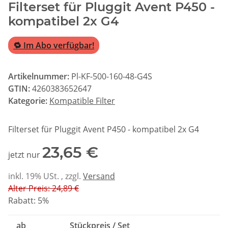
Filterset für Pluggit Avent P450 -
kompatibel 2x G4
🔁 Im Abo verfügbar!
Artikelnummer:
Pl-KF-500-160-48-G4S
GTIN:
4260383652647
Kategorie:
Kompatible Filter
Filterset für Pluggit Avent P450 - kompatibel 2x G4
23,65 €
jetzt nur
inkl. 19% USt. , zzgl.
Versand
Alter Preis: 24,89 €
Rabatt:
5%
ab
Stückpreis / Set