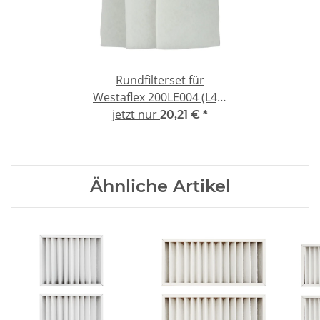
Rundfilterset für
Westaflex 200LE004 (L4) -
jetzt nur
kompatibel 3x G4
20,21 €
*
Ähnliche Artikel