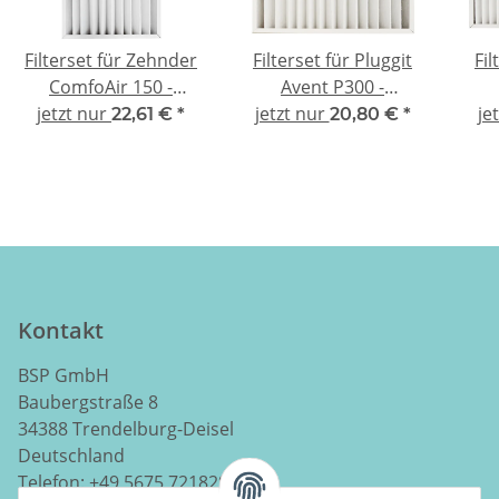
Filterset für Zehnder
Filterset für Pluggit
Fil
ComfoAir 150 -
Avent P300 -
jetzt nur
kompatibel 2x G4
jetzt nur
kompatibel 2x G4
je
k
22,61 €
*
20,80 €
*
Kontakt
BSP GmbH
Baubergstraße 8
34388 Trendelburg-Deisel
Deutschland
Telefon:
+49 5675 7218290