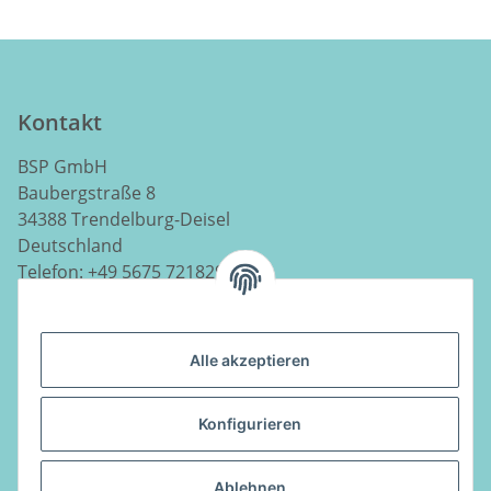
Kontakt
BSP GmbH
Baubergstraße 8
34388 Trendelburg-Deisel
Deutschland
Telefon:
+49 5675 7218290
E-Mail:
info@luftladen.de
Alle akzeptieren
Informationen
Konfigurieren
Gesetzliche Informationen
Ablehnen