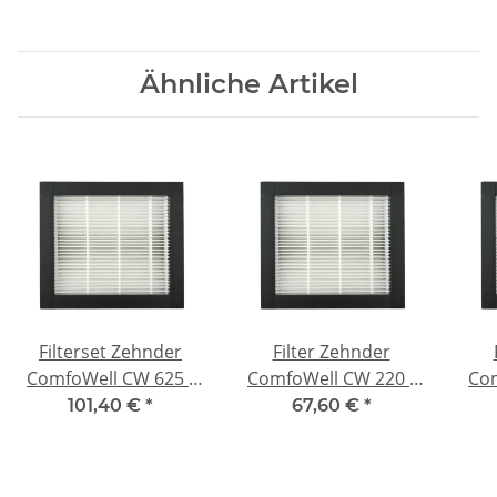
Ähnliche Artikel
Filterset Zehnder
Filter Zehnder
ComfoWell CW 625 -
ComfoWell CW 220 -
Com
2x F7
F7
101,40 €
*
67,60 €
*