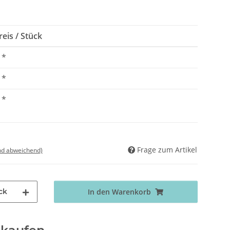
eis / Stück
*
*
*
Frage zum Artikel
nd abweichend)
ck
In den Warenkorb