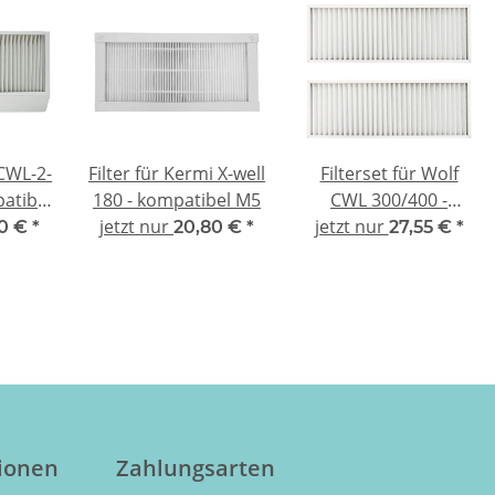
 CWL-2-
Filter für Kermi X-well
Filterset für Wolf
atibel
180 - kompatibel M5
CWL 300/400 -
jetzt nur
jetzt nur
kompatibel 2x G4
90 €
*
20,80 €
*
27,55 €
*
tionen
Zahlungsarten