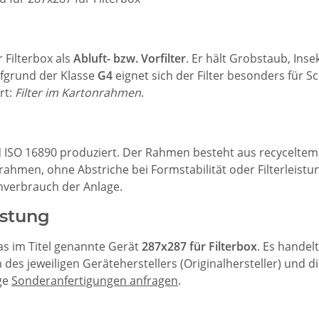
 Filterbox als
Abluft- bzw. Vorfilter
. Er hält Grobstaub, Ins
ufgrund der Klasse
G4
eignet sich der Filter besonders für 
rt:
Filter im Kartonrahmen
.
N ISO 16890 produziert. Der Rahmen besteht aus recyceltem 
ahmen, ohne Abstriche bei Formstabilität oder Filterleistu
omverbrauch der Anlage.
istung
das im Titel genannte Gerät
287x287 für Filterbox
. Es handel
s jeweiligen Geräteherstellers (Originalhersteller) und di
age
Sonderanfertigungen anfragen
.