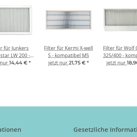
er für Junkers
Filter für Kermi X-well
Filter für Wolf
star LW 200 -
S - kompatibel M5
325/400 - komp
t nur
mpatibel G4
jetzt nur
jetzt nur
G4
14,44 €
*
21,75 €
*
18,
ationen
Gesetzliche Informa