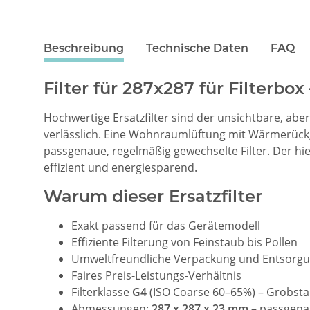
Beschreibung
Technische Daten
FAQ
Filter für 287x287 für Filterbo
Hochwertige Ersatzfilter sind der unsichtbare, abe
verlässlich. Eine Wohnraumlüftung mit Wärmerückg
passgenaue, regelmäßig gewechselte Filter. Der h
effizient und energiesparend.
Warum dieser Ersatzfilter
Exakt passend für das Gerätemodell
Effiziente Filterung von Feinstaub bis Pollen
Umweltfreundliche Verpackung und Entsorg
Faires Preis-Leistungs-Verhältnis
Filterklasse
G4
(ISO Coarse 60–65%) – Grobstau
Abmessungen:
287 x 287 x 23 mm
– passgenau