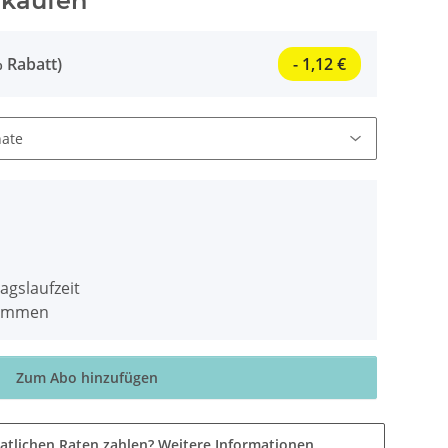
 kaufen
 Rabatt)
- 1,12 €
agslaufzeit
stimmen
Zum Abo hinzufügen
atlichen Raten zahlen?
Weitere Informationen