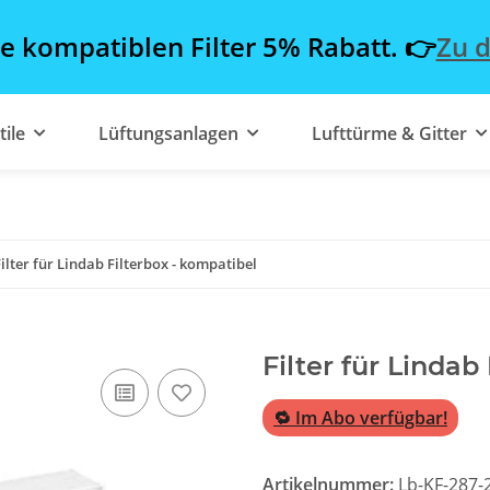
le kompatiblen Filter 5% Rabatt. 👉
Zu d
tile
Lüftungsanlagen
Lufttürme & Gitter
Filter für Lindab Filterbox - kompatibel
Filter für Lindab
🔁 Im Abo verfügbar!
Artikelnummer:
Lb-KF-287-