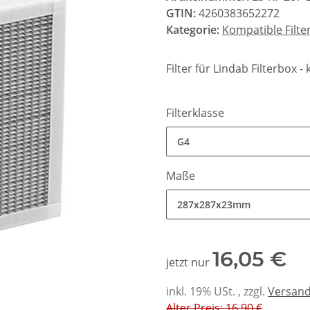
GTIN:
4260383652272
Kategorie:
Kompatible Filte
Filter für Lindab Filterbox 
Filterklasse
G4
Maße
287x287x23mm
16,05 €
jetzt nur
inkl. 19% USt. , zzgl.
Versan
Alter Preis: 16,90 €