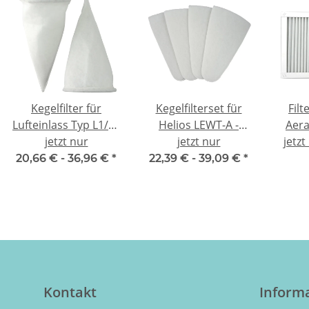
Kegelfilter für
Kegelfilterset für
Filt
Lufteinlass Typ L1/L2
Helios LEWT-A -
Aera
- kompatibel
jetzt nur
kompatibel
jetzt nur
jetz
ko
20,66 € -
36,96 €
*
22,39 € -
39,09 €
*
Kontakt
Inform