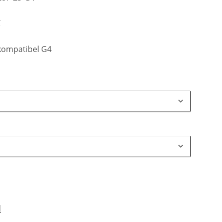
r
- kompatibel G4
d