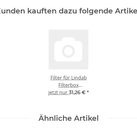
unden kauften dazu folgende Artike
Filter für Lindab
Filterbox
jetzt nur
493x393x47mm -
31,26 €
*
kompatibel F7
Ähnliche Artikel