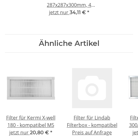
287x287x300mm, 4
jetzt nur
Taschen,
34,11 €
*
Kunststoffrahmen 25mm
Ähnliche Artikel
Filter für Kermi X-well
Filter für Lindab
Fil
180 - kompatibel M5
Filterbox - kompatibel
300
jetzt nur
Preis auf Anfrage
je
20,80 €
*