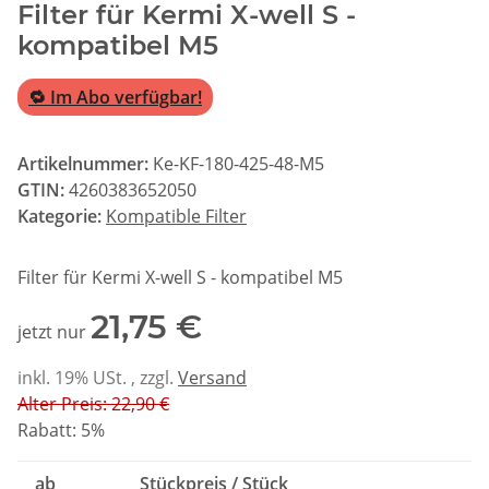
Filter für Kermi X-well S -
kompatibel M5
🔁 Im Abo verfügbar!
Artikelnummer:
Ke-KF-180-425-48-M5
GTIN:
4260383652050
Kategorie:
Kompatible Filter
Filter für Kermi X-well S - kompatibel M5
21,75 €
jetzt nur
inkl. 19% USt. , zzgl.
Versand
Alter Preis: 22,90 €
Rabatt:
5%
ab
Stückpreis / Stück