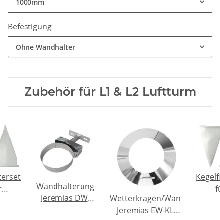
1000mm
Befestigung
Ohne Wandhalter
Zubehör für L1 & L2 Luftturm
terset
Kegelf
Wandhalterung
r
f
Jeremias DW-
Wetterkragen/Wandrosette
nlass
Lufte
ECO 2.0 DN200
Jeremias EW-KL
1/L2
Typ 