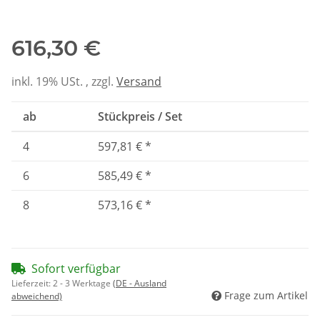
50-150mm
DN200 hochglanz
0 -
DN2
Edelstahl
tibel
komp
G4
2x
616,30 €
inkl. 19% USt. , zzgl.
Versand
ab
Stückpreis / Set
4
597,81 €
*
6
585,49 €
*
8
573,16 €
*
Sofort verfügbar
Lieferzeit:
2 - 3 Werktage
(DE - Ausland
Frage zum Artikel
abweichend)