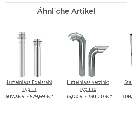
Ähnliche Artikel
Lufteinlass Edelstahl
Lufteinlass verzinkt
Sta
Typ L1
Typ L10
307,36 € -
529,69 €
*
133,00 € -
330,00 €
*
108