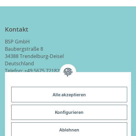
Kontakt
BSP GmbH
Baubergstraße 8
34388 Trendelburg-Deisel
Deutschland
Telefon:
+49 5675 7218290
E-Mail:
info@luftladen.de
Alle akzeptieren
Informationen
Konfigurieren
Gesetzliche Informationen
Ablehnen
Vertrag widerrufen