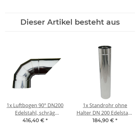
Dieser Artikel besteht aus
1x
Luftbogen 90° DN200
1x
Standrohr ohne
Edelstahl, schräg
Halter DN 200 Edelstahl,
angeschn.
l= ca. 1000mm mit Sicke
416,40 €
*
184,90 €
*