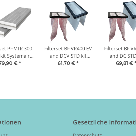
rset PF VTR 300
Filterset BF VR400 EV
Filterset BF V
kit Systemair
and DCV STD kit
and DC STD 
E VTR 300/B -
Systemair SAVE
Systemair 
79,90 €
*
61,70 €
*
69,81 €
F8/M5
VR400 EV/DCV -
VR700 E/DC -
F7/G3
ationen
Gesetzliche Informa
 uns
Datenschutz