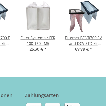
R700 E
Filter Systemair FFR
Filterset BF VR700 EV
kit
100-160 - M5
and DCV STD kit
SAVE
Systemair SAVE
*
25,30 €
*
67,79 €
*
 F7/G3
VR700 EV/DCV -
F7/G3
tionen
Zahlungsarten