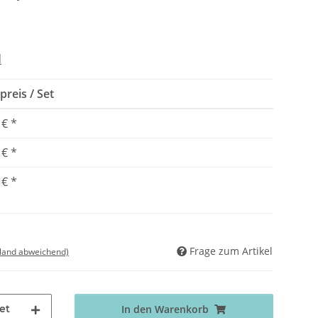
d
preis / Set
 €
*
 €
*
 €
*
Frage zum Artikel
sland abweichend)
et
In den Warenkorb