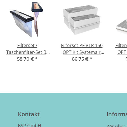
Filterset /
Filterset PF VTR 150
Filte
Taschenfilter-Set BF
OPT Kit Systemair
OPT 
VTR 250 STD kit
SAVE VTR 150/K /
SAV
58,70 €
*
66,75 €
*
Systemair SAVE VTR
VTR 150/B - F8/M5
250/B - F7/M5
Kontakt
Inform
BSP GmbH
Wir über