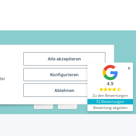
VTR/VTC 700 - F7/M5
F7/M5
tionen
Zahlungsarten
Alle akzeptieren
x
Konfigurieren
ter
4.9
Ablehnen
Zu den Bewertungen
52 Bewertungen
Bewertung abgeben