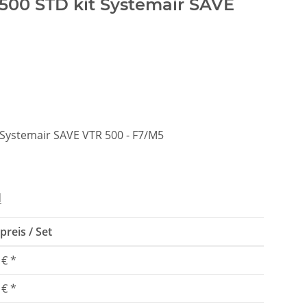
 500 STD kit Systemair SAVE
t Systemair SAVE VTR 500 - F7/M5
d
preis / Set
 €
*
 €
*