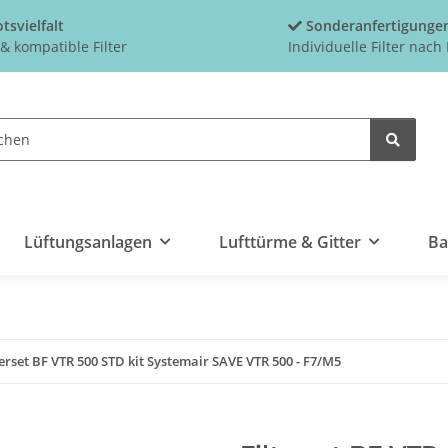
tsvielfalt
Sonderanfertigunge
 & kompatible Filter
Individuelle Filter nac
Lüftungsanlagen
Lufttürme & Gitter
Ba
terset BF VTR 500 STD kit Systemair SAVE VTR 500 - F7/M5