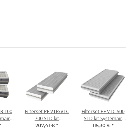
TR 100
Filterset PF VTR/VTC
Filterset PF VTC 500
emair
700 STD kit
STD kit Systemair
/B -
Systemair SAVE
SAVE VTC 500 -
*
207,41 €
*
115,30 €
*