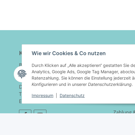
Systemair SAVE VTR
F7/M5
250/B - F7/M5
Kontakt
Inform
Wie wir Cookies & Co nutzen
BSP GmbH
Durch Klicken auf „Alle akzeptieren“ gestatten Sie 
Wir über
Baubergstraße 8
Analytics, Google Ads, Google Tag Manager, abocl
Blog
Ratenzahlung. Sie können die Einstellung jederzeit ä
34388 Trendelburg-Deisel
Konfigurieren
und in unserer
Datenschutzerklärung
.
Deutschland
Kontakt
Telefon:
+49 5675 7218290
Impressum
|
Datenschutz
Sitemap
E-Mail:
info@luftladen.de
Zahlung 
Filtereri