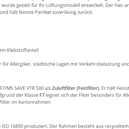
ter wurde gezielt für Ihr Lüftungsmodell entwickelt. Der hier
und hält feinste Partikel zuverlässig zurück.
em Klebstoffanteil
r für Allergiker, städtische Lagen mit Verkehrsbelastung u
et F7/M5 SAVE VTR 500 als
Zuluftfilter (Feinfilter)
. Er hält Fei
ufgrund der Klasse
F7
eignet sich der Filter besonders für A
Filter im Kartonrahmen
.
N ISO 16890 produziert. Der Rahmen besteht aus recyceltem 