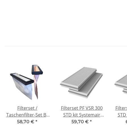
Filterset /
Filterset PF VSR 300
Filte
Taschenfilter-Set BF
STD kit Systemair
STD 
VTR 250 STD kit
SAVE VSR 300 -
SA
58,70 €
*
59,70 €
*