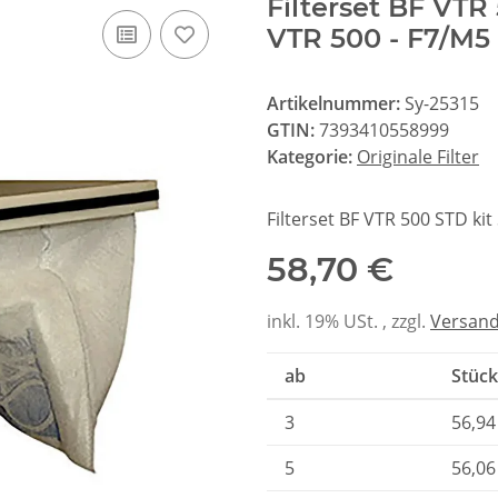
Filterset BF VTR
VTR 500 - F7/M5
Artikelnummer:
Sy-25315
GTIN:
7393410558999
Kategorie:
Originale Filter
Filterset BF VTR 500 STD ki
58,70 €
inkl. 19% USt. , zzgl.
Versan
ab
Stück
3
56,94
5
56,06