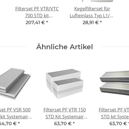
Filterset PF VTR/VTC
Kegelfilterset für
700 STD kit
Lufteinlass Typ L1/L2
Systemair SAVE
DN200 - kompatibel
207,41 €
*
28,91 €
*
VTR/VTC 700 - F7/M5
2x G4
Ähnliche Artikel
rset PF VSR 500
Filterset PF VTR 150
Filterset PF V
kit Systemair
STD Kit Systemair
STD kit Syst
VE VSR 500 -
SAVE VTR 150K/B -
SAVE VTR 100
64,70 €
*
63,70 €
*
63,70 €