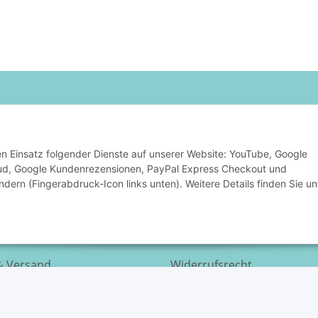
F7/M5
F7/M5 Abmessungen
F7/M5
Zuluft (F7) LxBxH:
302x137x130 mm
Abmessungen Abluft
(M5) LxBxH:
307x131x130 mm
ationen
Gesetzliche Informa
den Einsatz folgender Dienste auf unserer Website: YouTube, Google
 uns
Datenschutz
oud, Google Kundenrezensionen, PayPal Express Checkout und
AGB
ndern (Fingerabdruck-Icon links unten). Weitere Details finden Sie un
Impressum
Batteriegesetzhinweise
& Versand
Widerrufsrecht
nnerung-Service
Vertrag widerrufen