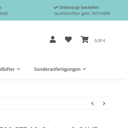
n
Unbesorgt bestellen
h Maß
Qualitätsfilter gem. ISO16890
0,00 €
dlüfter
Sonderanfertigungen