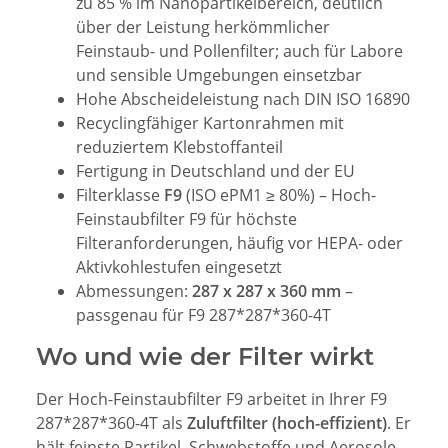
zu 85 % im Nanopartikelbereich, deutlich
über der Leistung herkömmlicher
Feinstaub- und Pollenfilter; auch für Labore
und sensible Umgebungen einsetzbar
Hohe Abscheideleistung nach DIN ISO 16890
Recyclingfähiger Kartonrahmen mit
reduziertem Klebstoffanteil
Fertigung in Deutschland und der EU
Filterklasse
F9
(ISO ePM1 ≥ 80%) – Hoch-
Feinstaubfilter F9 für höchste
Filteranforderungen, häufig vor HEPA- oder
Aktivkohlestufen eingesetzt
Abmessungen:
287 x 287 x 360 mm
–
passgenau für F9 287*287*360-4T
Wo und wie der Filter wirkt
Der Hoch-Feinstaubfilter F9 arbeitet in Ihrer F9
287*287*360-4T als
Zuluftfilter (hoch-effizient)
. Er
hält feinste Partikel, Schwebstoffe und Aerosole