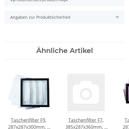
Angaben zur Produktsicherheit
Ähnliche Artikel
Taschenfilter F9,
Taschenfilter F7,
T
287x287x300mm, 4
385x287x360mm, 4
28