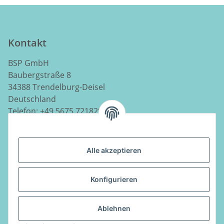
Kontakt
BSP GmbH
Baubergstraße 8
34388 Trendelburg-Deisel
Deutschland
Telefon:
+49 5675 7218290
E-Mail:
info@luftladen.de
Alle akzeptieren
Informationen
Konfigurieren
Gesetzliche Informationen
Ablehnen
Vertrag widerrufen