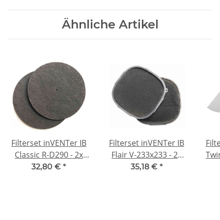
Ähnliche Artikel
Filterset inVENTer IB
Filterset inVENTer IB
Filt
Classic R-D290 - 2x
Flair V-233x233 - 2x
Twin
Aktivkohle
Aktivkohle
32,80 €
*
35,18 €
*