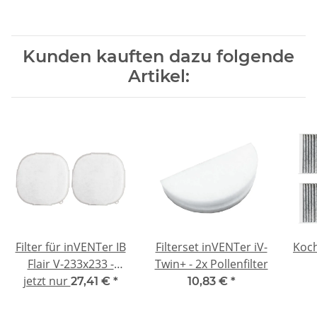
Kunden kauften dazu folgende
Artikel:
Filter für inVENTer IB
Filterset inVENTer iV-
Koch
Flair V-233x233 -
Twin+ - 2x Pollenfilter
jetzt nur
kompatibel 2x G4
27,41 €
*
10,83 €
*