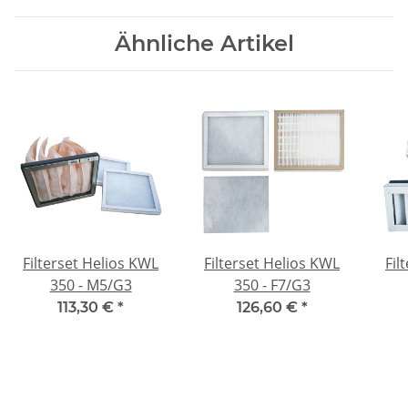
Ähnliche Artikel
Filterset Helios KWL
Filterset Helios KWL
Fil
350 - M5/G3
350 - F7/G3
113,30 €
*
126,60 €
*