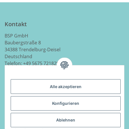
Kontakt
BSP GmbH
Baubergstraße 8
34388 Trendelburg-Deisel
Deutschland
Telefon:
+49 5675 7218290
E-Mail:
info@luftladen.de
Alle akzeptieren
Informationen
Konfigurieren
Gesetzliche Informationen
Ablehnen
Vertrag widerrufen