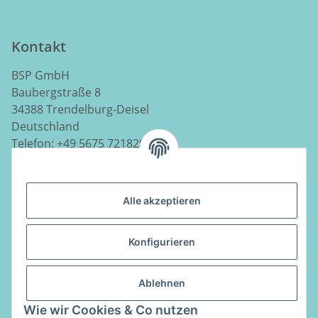
Kontakt
BSP GmbH
Baubergstraße 8
34388 Trendelburg-Deisel
Deutschland
Telefon:
+49 5675 7218290
E-Mail:
info@luftladen.de
Alle akzeptieren
Informationen
Konfigurieren
Gesetzliche Informationen
Ablehnen
Vertrag widerrufen
Wie wir Cookies & Co nutzen