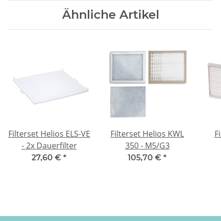
Ähnliche Artikel
Filterset Helios ELS-VE
Filterset Helios KWL
F
- 2x Dauerfilter
350 - M5/G3
27,60 €
*
105,70 €
*