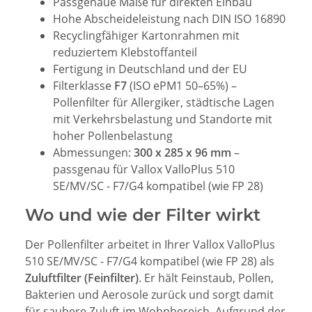
Passgenaue Maße für direkten Einbau
Hohe Abscheideleistung nach DIN ISO 16890
Recyclingfähiger Kartonrahmen mit
reduziertem Klebstoffanteil
Fertigung in Deutschland und der EU
Filterklasse
F7
(ISO ePM1 50–65%) –
Pollenfilter für Allergiker, städtische Lagen
mit Verkehrsbelastung und Standorte mit
hoher Pollenbelastung
Abmessungen:
300 x 285 x 96 mm
–
passgenau für Vallox ValloPlus 510
SE/MV/SC - F7/G4 kompatibel (wie FP 28)
Wo und wie der Filter wirkt
Der Pollenfilter arbeitet in Ihrer Vallox ValloPlus
510 SE/MV/SC - F7/G4 kompatibel (wie FP 28) als
Zuluftfilter (Feinfilter)
. Er hält Feinstaub, Pollen,
Bakterien und Aerosole zurück und sorgt damit
für saubere Zuluft im Wohnbereich. Aufgrund der