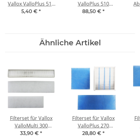
Vallox ValloPlus 510
ValloPlus 510
Ab
SE/MV/SC -
SE/MV/SC - F7/G4/G4
d=1
5,40 €
*
88,50 €
*
kompatibel 2x G4
Ähnliche Artikel
Filterset für Vallox
Filterset für Vallox
Fi
ValloMulti 300
ValloPlus 270
SC/SB/MV -
SE/MV/SC -
33,90 €
*
28,80 €
*