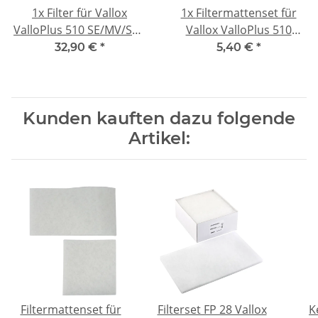
1x
Filter für Vallox
1x
Filtermattenset für
ValloPlus 510 SE/MV/SC -
Vallox ValloPlus 510
kompatibel F7
SE/MV/SC - kompatibel 2x
32,90 €
*
5,40 €
*
G4
Kunden kauften dazu folgende
Artikel:
Filtermattenset für
Filterset FP 28 Vallox
K