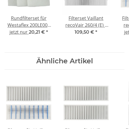
Rundfilterset für
Filterset Vaillant
Fil
Westaflex 200LE004
recoVair 260/4 (E) /
re
(L4) - kompatibel 3x
jetzt nur
360/4 (E) - F9/G4
ko
je
20,21 €
*
109,50 €
*
G4
Ähnliche Artikel