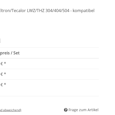
 Eltron/Tecalor LWZ/THZ 304/404/504 - kompatibel
d
preis / Set
 €
*
 €
*
 €
*
Frage zum Artikel
nd abweichend)