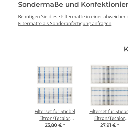
Sondermaße und Konfektionie
Benötigen Sie diese Filtermatte in einer abweiche
Filtermatte als Sonderanfertigung anfragen
.
K
Filterset für Stiebel
Filterset für Stieb
Eltron/Tecalor
Eltron/Tecalor
LWZ/THZ 304/404 -
LWZ/THZ 304/404 
23,80 €
*
27,91 €
*