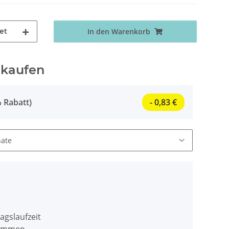
et
In den Warenkorb
 kaufen
 Rabatt)
- 0,83 €
agslaufzeit
stimmen