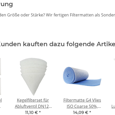
rung
nden Größe oder Stärke? Wir fertigen Filtermatten als Son
unden kauften dazu folgende Artike
el
Kegelfilterset für
Filtermatte G4 Vlies
Abluftventil DN125
ISO Coarse 50%,
L
-
d=10mm -
d=20mm, blau-weiß,
D
11,10 €
*
14,09 €
*