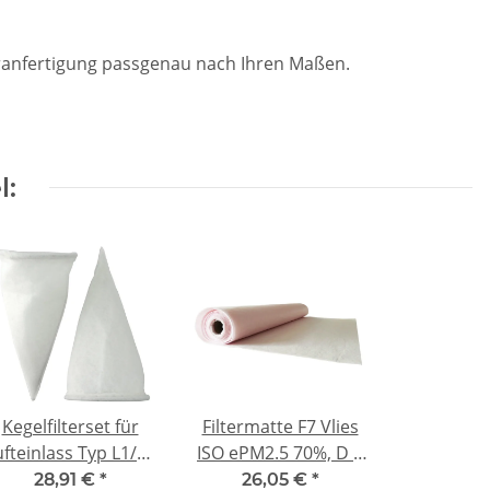
deranfertigung passgenau nach Ihren Maßen.
l:
Kegelfilterset für
Filtermatte F7 Vlies
ufteinlass Typ L1/L2
ISO ePM2.5 70%, D =
N200 - kompatibel
4-5mm, ab 1m²
28,91 €
*
26,05 €
*