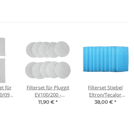
2x G4
et für
Filterset für Pluggit
Filterset Stiebel
80/090
EV100/200 -
Eltron/Tecalor
tibel
kompatibel 10x G4
LWZ/THZ
11,90 €
*
38,00 €
*
304/404/504 - 10x G4