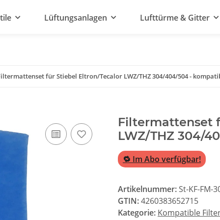
tile
Lüftungsanlagen
Lufttürme & Gitter
Filtermattenset für Stiebel Eltron/Tecalor LWZ/THZ 304/404/504 - kompati
Filtermattenset f
LWZ/THZ 304/404
🔁 Im Abo verfügbar!
Artikelnummer:
St-KF-FM-3
GTIN:
4260383652715
Kategorie:
Kompatible Filte