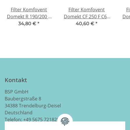
Filter Komfovent
Filter Komfovent
F
Domekt R 190/200 V
Domekt CF 250 F C6 -
Dom
C4 - M5
M5
34,80 €
*
40,60 €
*
Kontakt
BSP GmbH
Baubergstraße 8
34388 Trendelburg-Deisel
Deutschland
Telefon:
+49 5675 7218290
E-Mail:
info@luftladen.de