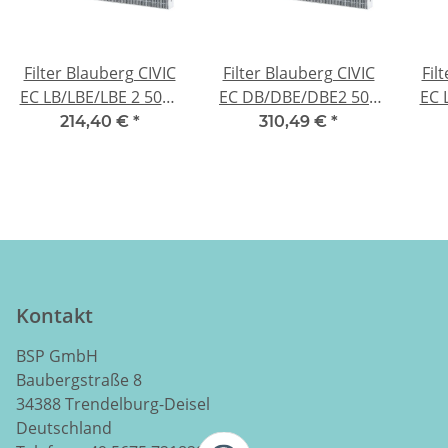
Filter Blauberg CIVIC
Filter Blauberg CIVIC
Fil
EC LB/LBE/LBE 2 500 -
EC DB/DBE/DBE2 500
EC 
F8 C Aktivkohle
- F8 C Aktivkohle
214,40 €
*
310,49 €
*
Kontakt
BSP GmbH
Baubergstraße 8
34388 Trendelburg-Deisel
Deutschland