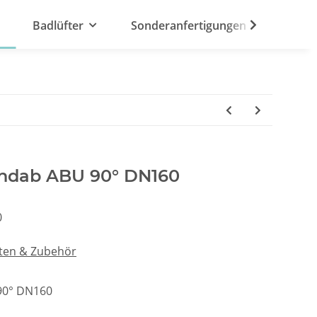
Badlüfter
Sonderanfertigungen
indab ABU 90° DN160
0
ten & Zubehör
90° DN160