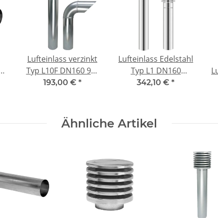
Lufteinlass verzinkt
Lufteinlass Edelstahl
0
Typ L10F DN160 90°
Typ L1 DN160
L
t
L=500mm mit Filter
L=750mm ohne
D
193,00 €
*
342,10 €
*
Wandhalter
Ähnliche Artikel