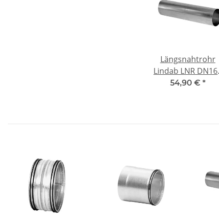
Längsnahtrohr
Lindab LNR DN16
L=500mm verzink
54,90 €
*