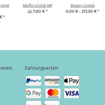
rzinkt
Muffe Lindab MF
Bogen Lindab
ab
7,60 €
*
0,00 € -
213,50 €
*
 €
*
tionen
Zahlungsarten