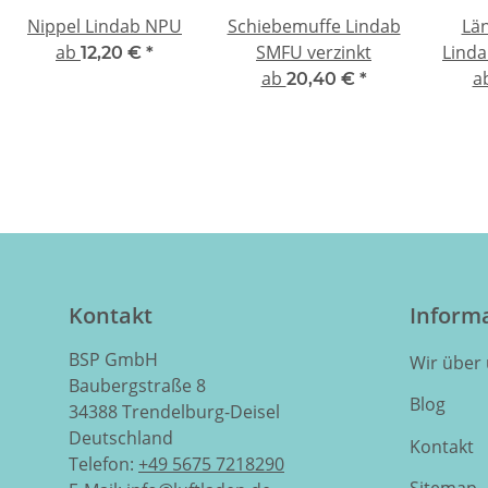
Nippel Lindab NPU
Schiebemuffe Lindab
Lä
ab
SMFU verzinkt
Linda
12,20 €
*
ab
a
20,40 €
*
Kontakt
Inform
BSP GmbH
Wir über
Baubergstraße 8
Blog
34388 Trendelburg-Deisel
Deutschland
Kontakt
Telefon:
+49 5675 7218290