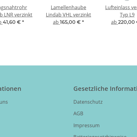
ngsnahtrohr
Lamellenhaube
Lufteinlass ve
b LNR verzinkt
Lindab VHL verzinkt
Typ L9
b
ab
ab
41,60 €
*
165,00 €
*
220,00
ationen
Gesetzliche Informa
 uns
Datenschutz
AGB
Impressum