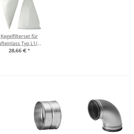
Kegelfilterset für
ufteinlass Typ L1/L2
N160 - kompatibel
28,66 €
*
2x G4