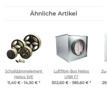
Ähnliche Artikel
Schalldämmelement
Luftfilter-Box Helios
Zu-
Helios SVE
LFBR F7
11,40 € -
14,30 €
*
302,60 € -
385,60 €
*
29