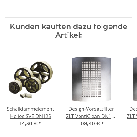
Kunden kauften dazu folgende
Artikel:
Schalldämmelement
Design-Vorsatzfilter
Des
Helios SVE DN125
ZLT VentiClean DN125
ZLT 
Edelstahl
14,30 €
*
108,40 €
*
Wandeinbau Alu-Filter