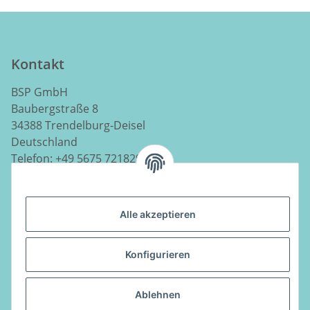
Kontakt
BSP GmbH
Baubergstraße 8
34388 Trendelburg-Deisel
Deutschland
Telefon:
+49 5675 7218290
E-Mail:
info@luftladen.de
Alle akzeptieren
Informationen
Konfigurieren
Gesetzliche Informationen
Ablehnen
Vertrag widerrufen