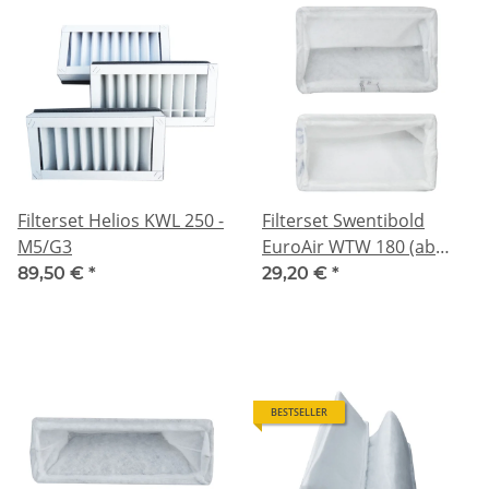
Filterset Helios KWL 250 -
Filterset Swentibold
M5/G3
EuroAir WTW 180 (ab
2005) - M5/G3
89,50 €
*
29,20 €
*
BESTSELLER