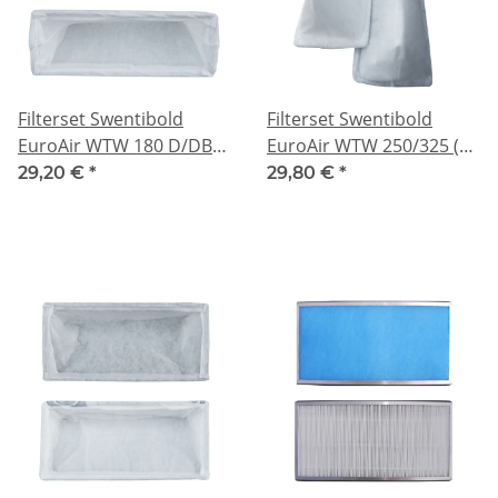
Filterset Swentibold
Filterset Swentibold
EuroAir WTW 180 D/DBY
EuroAir WTW 250/325 (ab
(ab 2005) - M5/G3
2005) - M5/G3
29,20 €
*
29,80 €
*