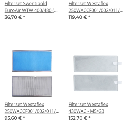
Filterset Swentibold
Filterset Westaflex
EuroAir WTW 400/480 (ab
250WACCF001/002/011/022
2005) - M5/G3
mit Bypass - F6/G4
36,70 €
*
119,40 €
*
Filterset Westaflex
Filterset Westaflex
250WACCF001/002/011/022
430WAC - M5/G3
ohne Bypass - F6/G4
95,60 €
*
152,70 €
*