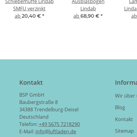
Schiebemuffe Lindab
Ausblasbogen
La
SMFU verzinkt
Lindab
Linda
ab
ab
a
20,40 €
*
68,90 €
*
Kontakt
Inform
BSP GmbH
Wir über
Baubergstraße 8
Blog
34388 Trendelburg-Deisel
Deutschland
Kontakt
Telefon:
+49 5675 7218290
Sitemap
E-Mail:
info@luftladen.de