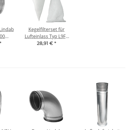
Lindab
Kegelfilterset für
00
Lufteinlass Typ L9F /
zinkt
L10F DN200 -
*
28,91 €
*
kompatibel 2x G4