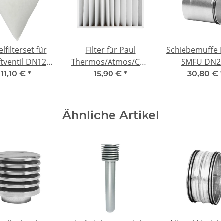
lfilterset für
Filter für Paul
Schiebemuffe 
ftventil DN125
Thermos/Atmos/Compakt/Iso-
SMFU DN2
d=10mm -
Filterbox DN160 -
L=150mm ver
11,10 €
*
15,90 €
*
30,80 €
atibel 5x G4
kompatibel G4
Ähnliche Artikel