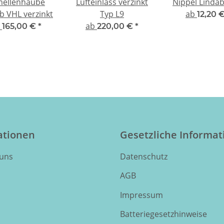
mellenhaube
Lufteinlass verzinkt
Nippel Linda
b VHL verzinkt
Typ L9
ab
12,20 
b
ab
165,00 €
*
220,00 €
*
ationen
Gesetzliche Informa
 uns
Datenschutz
AGB
Impressum
Batteriegesetzhinweise