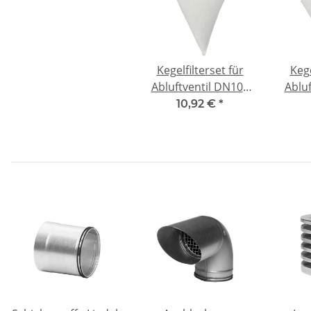
Kegelfilterset für
Kege
Abluftventil DN100
Ablu
d=10mm -
10,92 €
*
kompatibel 5x G4
komp