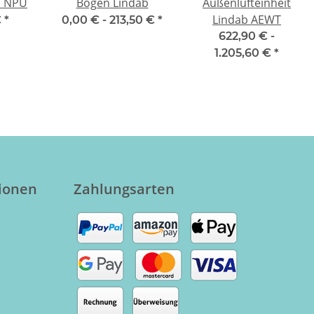
b NPU
Bogen Lindab
Außenlufteinheit
Lindab AEWT
€
*
0,00 € -
213,50 €
*
622,90 € -
1.205,60 €
*
tionen
Zahlungsarten