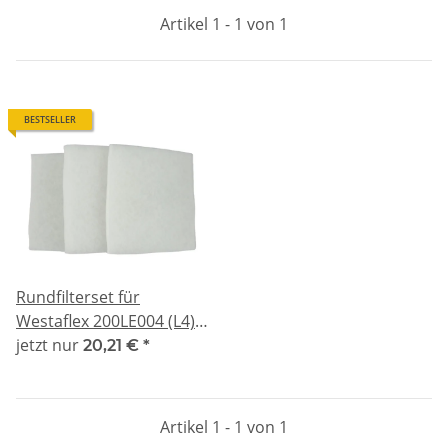
Artikel 1 - 1 von 1
BESTSELLER
Rundfilterset für
Westaflex 200LE004 (L4) -
kompatibel 3x G4
jetzt nur
20,21 €
*
Artikel 1 - 1 von 1