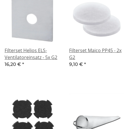
Filterset Helios ELS-
Filterset Maico PP45 - 2x
Ventilatoreinsatz - 5x G2
G2
16,20 €
*
9,10 €
*