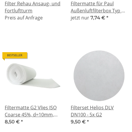
Filter Rehau Ansaug- und
Filtermatte für Paul
Fortluftturm
Außenluftfilterbox Typ E -
Preis auf Anfrage
G2 kompatibel
jetzt nur
7,74 €
*
BESTSELLER
Filtermatte G2 Vlies ISO
Filterset Helios DLV
Coarse 45%, d=10mm,
DN100 - 5x G2
1m²
8,50 €
*
9,50 €
*