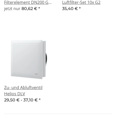
Filterelement DN200 GTC
Luftfilter-Set 10x G2
- G2
jetzt nur
80,62 €
*
35,40 €
*
Zu- und Abluftventil
Helios DLV
29,50 € -
37,10 €
*