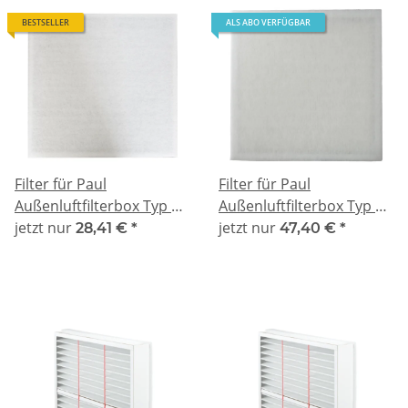
BESTSELLER
ALS ABO VERFÜGBAR
Filter für Paul
Filter für Paul
Außenluftfilterbox Typ E -
Außenluftfilterbox Typ E -
kompatibel G4/G2
jetzt nur
kompatibel M5/G2
jetzt nur
28,41 €
*
47,40 €
*