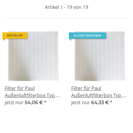
Artikel 1 - 19 von 19
BESTSELLER
ALS ABO VERFÜGBAR
Filter für Paul
Filter für Paul
Außenluftfilterbox Typ E -
Außenluftfilterbox Typ E -
kompatibel F7/G2
jetzt nur
kompatibel F8/G2
jetzt nur
54,06 €
*
64,33 €
*