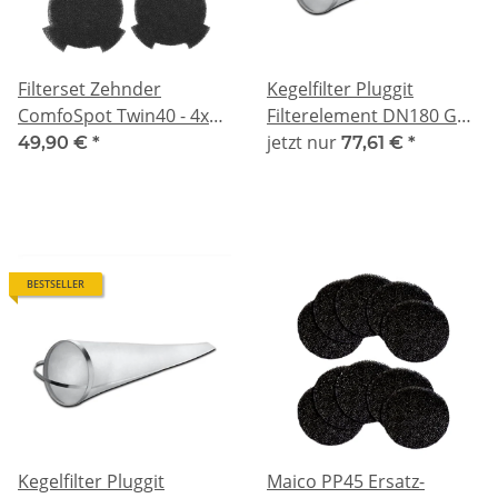
Filterset Zehnder
Kegelfilter Pluggit
ComfoSpot Twin40 - 4x
Filterelement DN180 GTC
G2
- G2
jetzt nur
49,90 €
*
77,61 €
*
BESTSELLER
Kegelfilter Pluggit
Maico PP45 Ersatz-