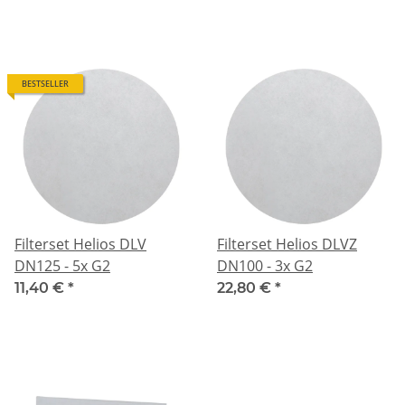
BESTSELLER
Filterset Helios DLV
Filterset Helios DLVZ
DN125 - 5x G2
DN100 - 3x G2
11,40 €
*
22,80 €
*